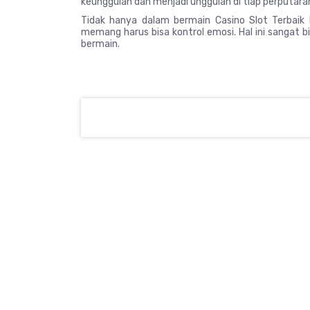
keunggulan dan menjadi unggulan di tiap perputaran, 
Tidak hanya dalam bermain Casino Slot Terbai
memang harus bisa kontrol emosi. Hal ini sangat 
bermain.