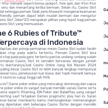
fitur menarik seperti bonus jackpot, free spin, dan fitur-fitur
eru dan menantang ketika bermain. Selain itu, Casino Slot
Ga
dal sehingga pemain tidak perlu khawatir mengenai keamanan
friendly, pemain dapat lebih mudah bermain dan mengatur
asino Slot Joker123 merupakan pilihan yang tepat bagi pemain
Ju
asino Slot yang memuaskan.
ne 6 Rubies of Tribute™
Ju
Terpercaya di Indonesia
daptasi dari prinsip permainan mesin Casino Slot sudah terdiri
Ju
 akan stop pada waktu tertentu. Pemain Casino Slot bisa
 stop pada pola garis tertentu pantas undang-undang sudah
rmainan Casino Slot ini semakin bervariasi dengan jumlah
ma
atu diantaranyaJudi Casino Online Uang Asli Maxwin 2024
 paling besar Casino Slot ini lebih banyak lengkap mempunyai
hewan lucu, penelusuran luar biasa, dan topik menarik lainnya.
M
t resmi ini cukup tinggi raih 96%.
tu ini? Game poker online yang mencakup dominoqq dan capsa
me poker online ini sangat banyak memiliki variasi Game serta
Po
rnama seperti 9Gaming, IDN Poker dan BalakPlay yang sangat
o penting saat tetapkan Games pragmatic play hari ini. Saran
ni benar-benar membantu kamu memungkinkan memenangkan
S
ng diperlukan oleh beberapa Casino Sloter dengan memiliki