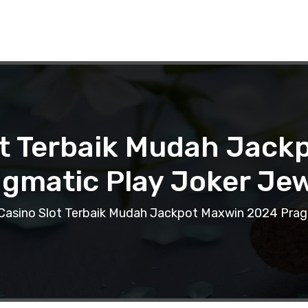
ot Terbaik Mudah Jac
gmatic Play Joker Je
 Casino Slot Terbaik Mudah Jackpot Maxwin 2024 Prag