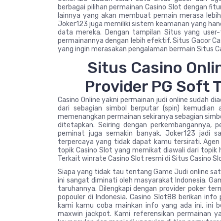
berbagai pilihan permainan Casino Slot dengan fitur-
lainnya yang akan membuat pemain merasa lebih s
Joker123 juga memiliki sistem keamanan yang han
data mereka. Dengan tampilan Situs yang user-
permainannya dengan lebih efektif. Situs Gacor C
yang ingin merasakan pengalaman bermain Situs C
Situs Casino Onli
Provider PG Soft 
Casino Online yakni permainan judi online sudah dia
dari sebagian simbol berputar (spin) kemudian
memenangkan permainan sekiranya sebagian simbol
ditetapkan. Seiring dengan perkembangannya, pe
peminat juga semakin banyak. Joker123 jadi s
terpercaya yang tidak dapat kamu tersirati. Agen
topik Casino Slot yang memikat diawali dari topik 
Terkait winrate Casino Slot resmi di Situs Casino Slo
Siapa yang tidak tau tentang Game Judi online sa
ini sangat diminati oleh masyarakat Indonesia. Ga
taruhannya. Dilengkapi dengan provider poker te
popouler di Indonesia. Casino Slot88 berikan inf
kami kamu coba mainkan info yang ada ini, i
maxwin jackpot. Kami referensikan permainan ya