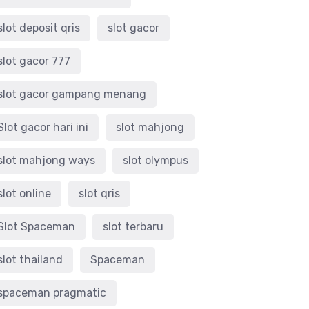
slot deposit qris
slot gacor
slot gacor 777
slot gacor gampang menang
Slot gacor hari ini
slot mahjong
slot mahjong ways
slot olympus
slot online
slot qris
Slot Spaceman
slot terbaru
slot thailand
Spaceman
spaceman pragmatic