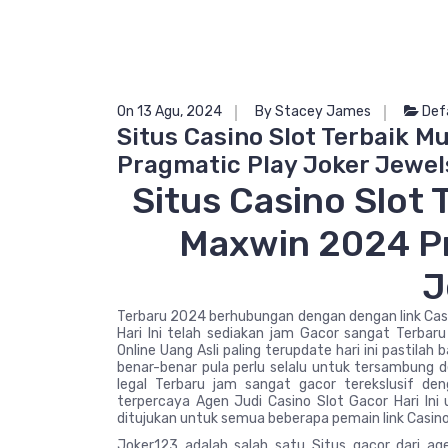
On 13 Agu, 2024
By Stacey James
Def
Situs Casino Slot Terbaik 
Pragmatic Play Joker Jewel
Situs Casino Slot
Maxwin 2024 Pr
J
Terbaru 2024 berhubungan dengan dengan link Casi
Hari Ini telah sediakan jam Gacor sangat Terba
Online Uang Asli paling terupdate hari ini pastila
benar-benar pula perlu selalu untuk tersambung d
legal Terbaru jam sangat gacor terekslusif de
terpercaya Agen Judi Casino Slot Gacor Hari Ini 
ditujukan untuk semua beberapa pemain link Casino
Joker123 adalah salah satu Situs gacor dari a