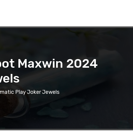
kpot Maxwin 2024
wels
matic Play Joker Jewels