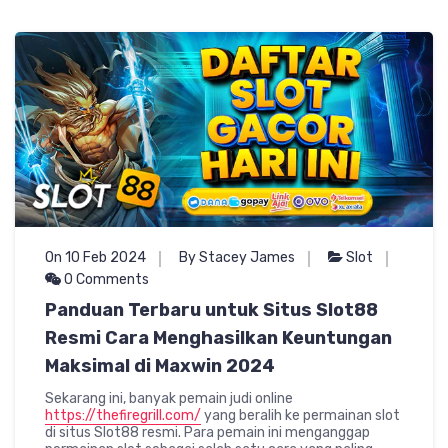
On 10 Feb 2024
By Stacey James
Slot
0 Comments
Panduan Terbaru untuk Situs Slot88
Resmi Cara Menghasilkan Keuntungan
Maksimal di Maxwin 2024
Sekarang ini, banyak pemain judi online
https://thefiregrill.com/
yang beralih ke permainan slot
di situs Slot88 resmi. Para pemain ini menganggap