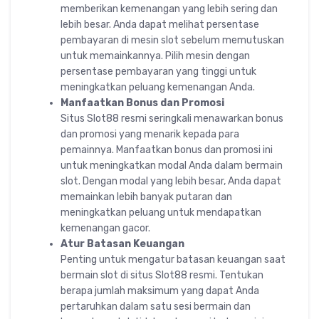
memberikan kemenangan yang lebih sering dan
lebih besar. Anda dapat melihat persentase
pembayaran di mesin slot sebelum memutuskan
untuk memainkannya. Pilih mesin dengan
persentase pembayaran yang tinggi untuk
meningkatkan peluang kemenangan Anda.
Manfaatkan Bonus dan Promosi
Situs Slot88 resmi seringkali menawarkan bonus
dan promosi yang menarik kepada para
pemainnya. Manfaatkan bonus dan promosi ini
untuk meningkatkan modal Anda dalam bermain
slot. Dengan modal yang lebih besar, Anda dapat
memainkan lebih banyak putaran dan
meningkatkan peluang untuk mendapatkan
kemenangan gacor.
Atur Batasan Keuangan
Penting untuk mengatur batasan keuangan saat
bermain slot di situs Slot88 resmi. Tentukan
berapa jumlah maksimum yang dapat Anda
pertaruhkan dalam satu sesi bermain dan