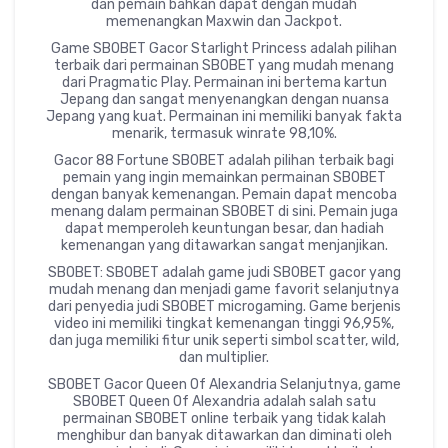
dan pemain bahkan dapat dengan mudah
memenangkan Maxwin dan Jackpot.
Game SBOBET Gacor Starlight Princess adalah pilihan
terbaik dari permainan SBOBET yang mudah menang
dari Pragmatic Play. Permainan ini bertema kartun
Jepang dan sangat menyenangkan dengan nuansa
Jepang yang kuat. Permainan ini memiliki banyak fakta
menarik, termasuk winrate 98,10%.
Gacor 88 Fortune SBOBET adalah pilihan terbaik bagi
pemain yang ingin memainkan permainan SBOBET
dengan banyak kemenangan. Pemain dapat mencoba
menang dalam permainan SBOBET di sini. Pemain juga
dapat memperoleh keuntungan besar, dan hadiah
kemenangan yang ditawarkan sangat menjanjikan.
SBOBET: SBOBET adalah game judi SBOBET gacor yang
mudah menang dan menjadi game favorit selanjutnya
dari penyedia judi SBOBET microgaming. Game berjenis
video ini memiliki tingkat kemenangan tinggi 96,95%,
dan juga memiliki fitur unik seperti simbol scatter, wild,
dan multiplier.
SBOBET Gacor Queen Of Alexandria Selanjutnya, game
SBOBET Queen Of Alexandria adalah salah satu
permainan SBOBET online terbaik yang tidak kalah
menghibur dan banyak ditawarkan dan diminati oleh