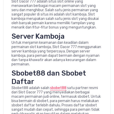
Slot Gacor 777 adalah situs slot online yang
menawarkan berbagai macam permainan slot yang
seru dan menghibur. Salah satu jenis permainan yang
sangat populer di situs ini adalah slot kamboja. Slot
kamboja merupakan salah satu jenis slot yang disukai
oleh banyak pemain karena memiliki tampilan yang
menarik dan fitur-fitur bonus yang menguntungkan.
Server Kamboja
Untuk menjamin keamanan dan keadilan dalam
permainan slot kamboja, Slot Gacor 777 menggunakan
server kamboja yang terpercaya. Dengan server
kamboja, para pemain dapat bermain dengan nyaman
dan tanpa khawatir akan adanya kecurangan dalam
permainan.
Sbobet88 dan Sbobet
Daftar
Sbobet88 adalah salah
sbobet88
satu partner resmi
dari Slot Gacor 777 yang menyediakan berbagai
macam permainan judi online, termasuk sbobet. Untuk
bisa bermain di sbobet, para pemain harus melakukan
sbobet daftar terlebih dahulu. Proses daftar sbobet
sangat mudah dan cepat, sehingga para pemain tidak
perlu khawatir akan kesulitan dalam melakukan