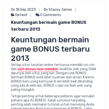
On 18 Sep 2023
By Stacey James
Default
0 Comments
Keuntungan bermain game BONUS
terbaru 2013
Keuntungan bermain
game BONUS terbaru
2013
Setiap situs taruhan online tentunya memiliki ciri-ciri
dan
slot bonus new member
kualitas unik yang tidak
dipunyai oleh situs yang lain. Dengan Link BONUS ,
bermain BONUS esok lebih nyaman dan aman. Karena
BONUS baru yang kami jual di sini lebih baik dibanding
yang ada di web lain. BONUS s dari sisi Nah web yang
paling mungkin.
Tetapi penting untuk beberapa pebisnis agar semakin
pahami apa itu BONUS. Salah satunya hal paling
penting ialah memakai tutorial untuk menolong Anda
pahami kenapa Anda harus bermain di BONUS , yakni: