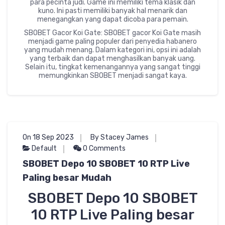
para pecinta judi. Game ini memiliki tema klasik dan
kuno. Ini pasti memiliki banyak hal menarik dan
menegangkan yang dapat dicoba para pemain.
SBOBET Gacor Koi Gate: SBOBET gacor Koi Gate masih
menjadi game paling populer dari penyedia habanero
yang mudah menang. Dalam kategori ini, opsi ini adalah
yang terbaik dan dapat menghasilkan banyak uang.
Selain itu, tingkat kemenangannya yang sangat tinggi
memungkinkan SBOBET menjadi sangat kaya.
On 18 Sep 2023
By Stacey James
Default
0 Comments
SBOBET Depo 10 SBOBET 10 RTP Live
Paling besar Mudah
SBOBET Depo 10 SBOBET
10 RTP Live Paling besar