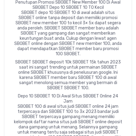
Penutupan Promosi SBOBET New Member 100 Di Awal
SBOBET Depo 10 SBOBET 10 TO Kecil
SBOBET depo 10 SBOBET 10 di awal adalah situs
SBOBET online tanpa deposit dan memiliki promosi
SBOBET new member 100 to kecil 3× 5x dapat segera
anda peroleh. SBOBET SBOBET member baru adalah
SBOBET yang gampang dan sangat memberikan
keuntungan buat anda. Cukup dengan lewat agen
SBOBET online dengan SBOBET new member 100, anda
dapat mendapatkan SBOBET member baru promosi
100 SBOBET.
SBOBET SBOBET deposit 10k SBOBET 15k tahun 2023
saat ini sangat trending untuk permainan SBOBET
online SBOBET khususnya di penelusuran google. Ini
karena SBOBET member baru SBOBET 100 di awal
sangat menolong semua member yang bermain di
SBOBET SBOBET 100.
Depo 10 SBOBET 10 Di Awal Situs SBOBET Online 24
Jam
SBOBET 100 di awal situs judi SBOBET online 24 jam
terpercaya dan SBOBET 100 to 3x 2023 bandar judi
SBOBET terpercaya gampang menang memiliki
kelompok daftar nama situs judi SBOBET online deposit
dana gampang untuk menang. Selainnya gampang
untuk menang tentu saja sebagai situs judi SBOBET