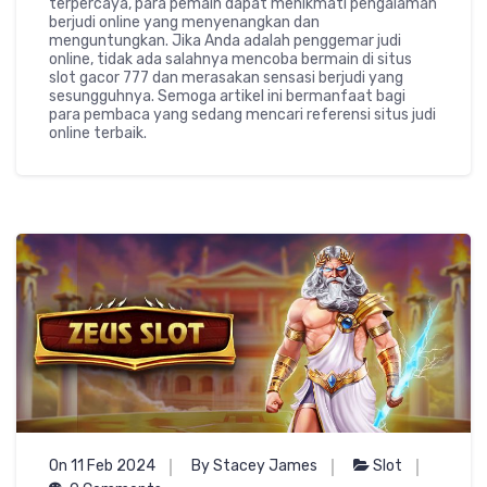
terpercaya, para pemain dapat menikmati pengalaman
berjudi online yang menyenangkan dan
menguntungkan. Jika Anda adalah penggemar judi
online, tidak ada salahnya mencoba bermain di situs
slot gacor 777 dan merasakan sensasi berjudi yang
sesungguhnya. Semoga artikel ini bermanfaat bagi
para pembaca yang sedang mencari referensi situs judi
online terbaik.
On 11 Feb 2024
By Stacey James
Slot