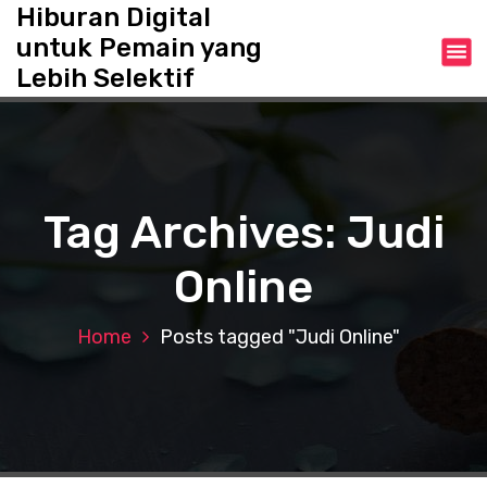
S
Hiburan Digital
k
untuk Pemain yang
i
Lebih Selektif
p
t
o
c
o
n
Tag Archives: Judi
t
e
Online
n
t
Home
Posts tagged "Judi Online"