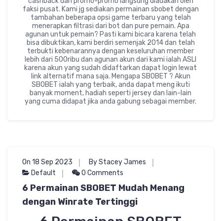
cashback dan promo-promo langsung diadakan oleh
faksi pusat. Kami jg sediakan permainan sbobet dengan
tambahan beberapa opsi game terbaru yang telah
menerapkan filtrasi dari bot dan pure pemain. Apa
agunan untuk pemain? Pasti kami bicara karena telah
bisa dibuktikan, kami berdiri semenjak 2014 dan telah
terbukti kebenarannya dengan keseluruhan member
lebih dari 500ribu dan agunan akun dari kami ialah ASLI
karena akun yang sudah didaftarkan dapat login lewat
link alternatif mana saja. Mengapa SBOBET ? Akun
SBOBET ialah yang terbaik, anda dapat meng ikuti
banyak moment, hadiah seperti jersey dan lain-lain
yang cuma didapat jika anda gabung sebagai member.
On 18 Sep 2023
By Stacey James
Default
0 Comments
6 Permainan SBOBET Mudah Menang
dengan Winrate Tertinggi