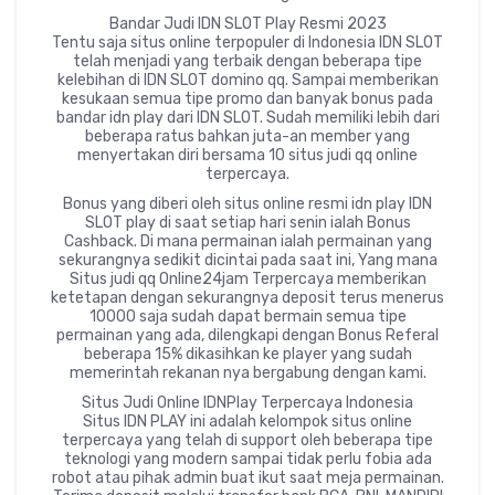
Bandar Judi IDN SLOT Play Resmi 2023
Tentu saja situs online terpopuler di Indonesia IDN SLOT
telah menjadi yang terbaik dengan beberapa tipe
kelebihan di IDN SLOT domino qq. Sampai memberikan
kesukaan semua tipe promo dan banyak bonus pada
bandar idn play dari IDN SLOT. Sudah memiliki lebih dari
beberapa ratus bahkan juta-an member yang
menyertakan diri bersama 10 situs judi qq online
terpercaya.
Bonus yang diberi oleh situs online resmi idn play IDN
SLOT play di saat setiap hari senin ialah Bonus
Cashback. Di mana permainan ialah permainan yang
sekurangnya sedikit dicintai pada saat ini, Yang mana
Situs judi qq Online24jam Terpercaya memberikan
ketetapan dengan sekurangnya deposit terus menerus
10000 saja sudah dapat bermain semua tipe
permainan yang ada, dilengkapi dengan Bonus Referal
beberapa 15% dikasihkan ke player yang sudah
memerintah rekanan nya bergabung dengan kami.
Situs Judi Online IDNPlay Terpercaya Indonesia
Situs IDN PLAY ini adalah kelompok situs online
terpercaya yang telah di support oleh beberapa tipe
teknologi yang modern sampai tidak perlu fobia ada
robot atau pihak admin buat ikut saat meja permainan.