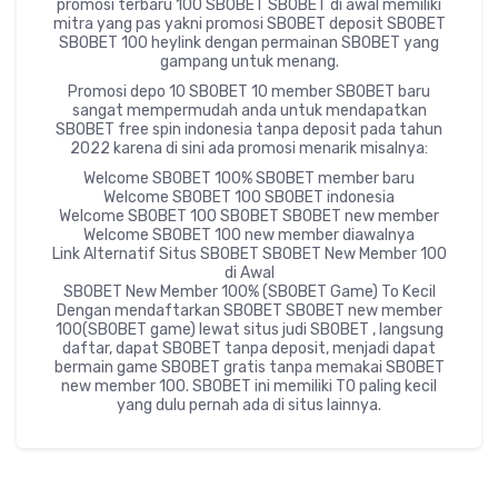
promosi terbaru 100 SBOBET SBOBET di awal memiliki
mitra yang pas yakni promosi SBOBET deposit SBOBET
SBOBET 100 heylink dengan permainan SBOBET yang
gampang untuk menang.
Promosi depo 10 SBOBET 10 member SBOBET baru
sangat mempermudah anda untuk mendapatkan
SBOBET free spin indonesia tanpa deposit pada tahun
2022 karena di sini ada promosi menarik misalnya:
Welcome SBOBET 100% SBOBET member baru
Welcome SBOBET 100 SBOBET indonesia
Welcome SBOBET 100 SBOBET SBOBET new member
Welcome SBOBET 100 new member diawalnya
Link Alternatif Situs SBOBET SBOBET New Member 100
di Awal
SBOBET New Member 100% (SBOBET Game) To Kecil
Dengan mendaftarkan SBOBET SBOBET new member
100(SBOBET game) lewat situs judi SBOBET , langsung
daftar, dapat SBOBET tanpa deposit, menjadi dapat
bermain game SBOBET gratis tanpa memakai SBOBET
new member 100. SBOBET ini memiliki TO paling kecil
yang dulu pernah ada di situs lainnya.