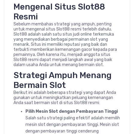
Mengenal Situs Slot88
Resmi
Sebelum membahas strategi yang ampuh, penting
untuk mengenal situs Slot88 resmi terlebih dahulu.
Slot88 adalah salah satu situs judi online terkemuka
yang menyediakan berbagai permainan slot yang
menarik. Situs ini memiliki reputasi yang baik dan
terbukti memberikan kemenangan gacor kepada para
pemainnya. Oleh karena itu, menjadi anggota situs
Slot88 resmi dapat menjadi langkah awal yang baik
dalam usaha Anda untuk menang bermain slot.
Strategi Ampuh Menang
Bermain Slot
Berikut ini adalah beberapa strategi yang dapat Anda
gunakan untuk meningkatkan peluang kemenangan
Anda saat bermain slot di situs Slot88 resmi:
Pilih Mesin Slot dengan Pembayaran Tinggi
Salah satu strategi paling efektif adalah memilih
mesin slot dengan pembayaran tinggi. Mesin slot
dengan pembayaran tinggi cenderung