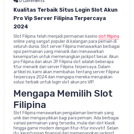
0 Comments
Kualitas Terbaik Situs Login Slot Akun
Pro Vip Server Filipina Terpercaya
2024
Slot Filipina telah menjadi permainan kasino
slot filipina
online yang sangat populer di kalangan para pemain di
seluruh dunia. Slot server Filipina menawarkan berbagai
opsi permainan yang menarik dan menawarkan
kesempatan untuk memenangkan jackpot besar. Akun
pro Filipina dan akun JP Filipina slot adalah beberapa
fitur menarik dari server Filipina terpercaya. Dalam
artikel ini, kami akan membahas tentang server Filipina
terpercaya 2024 dan mengapa mereka merupakan
solusi terbaik untuk login slot akun pro VIP.
Mengapa Memilih Slot
Filipina
Slot Filipina menawarkan pengalaman bermain yang
unik dan mengasyikkan bagi para pemain. Ada berbagai
variasi permainan yang tersedia, mulai dari slot klasik
hingga game modern dengan fitur-fitur inovatif. Selain
itu, keuntungan finansial dari memenangkan jackpot