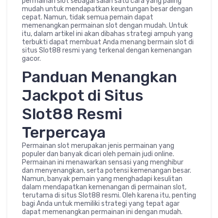
permainan slot sebagai salah satu cara yang paling
mudah untuk mendapatkan keuntungan besar dengan
cepat. Namun, tidak semua pemain dapat
memenangkan permainan slot dengan mudah. Untuk
itu, dalam artikel ini akan dibahas strategi ampuh yang
terbukti dapat membuat Anda menang bermain slot di
situs Slot88 resmi yang terkenal dengan kemenangan
gacor.
Panduan Menangkan
Jackpot di Situs
Slot88 Resmi
Terpercaya
Permainan slot merupakan jenis permainan yang
populer dan banyak dicari oleh pemain judi online.
Permainan ini menawarkan sensasi yang menghibur
dan menyenangkan, serta potensi kemenangan besar.
Namun, banyak pemain yang menghadapi kesulitan
dalam mendapatkan kemenangan di permainan slot,
terutama di situs Slot88 resmi. Oleh karena itu, penting
bagi Anda untuk memiliki strategi yang tepat agar
dapat memenangkan permainan ini dengan mudah.