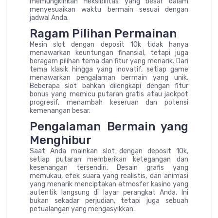
memungkinkan fleksibilitas yang besar dalam
menyesuaikan waktu bermain sesuai dengan
jadwal Anda.
Ragam Pilihan Permainan
Mesin slot dengan deposit 10k tidak hanya
menawarkan keuntungan finansial, tetapi juga
beragam pilihan tema dan fitur yang menarik. Dari
tema klasik hingga yang inovatif, setiap game
menawarkan pengalaman bermain yang unik.
Beberapa slot bahkan dilengkapi dengan fitur
bonus yang memicu putaran gratis atau jackpot
progresif, menambah keseruan dan potensi
kemenangan besar.
Pengalaman Bermain yang
Menghibur
Saat Anda mainkan slot dengan deposit 10k,
setiap putaran memberikan ketegangan dan
kesenangan tersendiri. Desain grafis yang
memukau, efek suara yang realistis, dan animasi
yang menarik menciptakan atmosfer kasino yang
autentik langsung di layar perangkat Anda. Ini
bukan sekadar perjudian, tetapi juga sebuah
petualangan yang mengasyikkan.