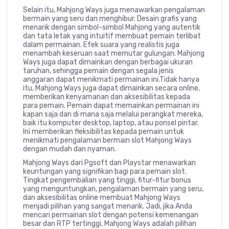
Selain itu, Mahjong Ways juga menawarkan pengalaman
bermain yang seru dan menghibur. Desain grafis yang
menarik dengan simbol-simbol Mahjong yang autentik
dan tata letak yang intuitif membuat pemain terlibat
dalam permainan. Efek suara yang realistis juga
menambah keseruan saat memutar gulungan. Mahjong
Ways juga dapat dimainkan dengan berbagai ukuran
taruhan, sehingga pemain dengan segala jenis
anggaran dapat menikmati permainan ini.Tidak hanya
itu, Mahjong Ways juga dapat dimainkan secara online,
memberikan kenyamanan dan aksesibilitas kepada
para pemain. Pemain dapat memainkan permainan ini
kapan saja dan di mana saja melalui perangkat mereka,
baik itu komputer desktop, laptop, atau ponsel pintar.
Ini memberikan fleksibilitas kepada pemain untuk
menikmati pengalaman bermain slot Mahjong Ways
dengan mudah dan nyaman.
Mahjong Ways dari Pgsoft dan Playstar menawarkan
keuntungan yang signifikan bagi para pemain slot.
Tingkat pengembalian yang tinggi, fitur-fitur bonus
yang menguntungkan, pengalaman bermain yang seru,
dan aksesibilitas online membuat Mahjong Ways
menjadi pilihan yang sangat menarik. Jadi, jika Anda
mencari permainan slot dengan potensi kemenangan
besar dan RTP tertinggi, Mahjong Ways adalah pilihan