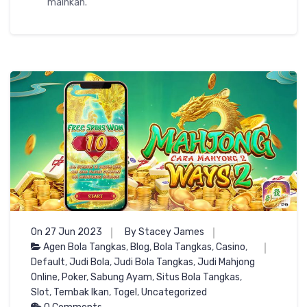
mainkan.
On 27 Jun 2023
By Stacey James
Agen Bola Tangkas
,
Blog
,
Bola Tangkas
,
Casino
,
Default
,
Judi Bola
,
Judi Bola Tangkas
,
Judi Mahjong
Online
,
Poker
,
Sabung Ayam
,
Situs Bola Tangkas
,
Slot
,
Tembak Ikan
,
Togel
,
Uncategorized