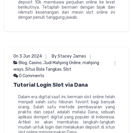
deposit 10k membawa perjudian online ke level
berikutnya. Tetaplah bermain dengan bijak dan
nikmati kesenangan dari mesin slot online ini
dengan penuh tanggung jawab.
On 3 Jun 2024
By Stacey James
Blog
,
Casino
,
Judi Mahjong Online
,
mahjong
ways
,
Situs Bola Tangkas
,
Slot
0 Comments
Tutorial Login Slot via Dana
Dalam era digital saat ini, bermain slot online telah
menjadi salah satu hiburan favorit bagi banyak
orang. Salah satu metode pembayaran yang
praktis dan cepat adalah melalui Dana, sebuah
aplikasi dompet digital yang populer di Indonesia.
Artikel ini akan membahas langkah-langkah
mudah untuk login dan melakukan deposit di situs
slot online menggunakan Dana.