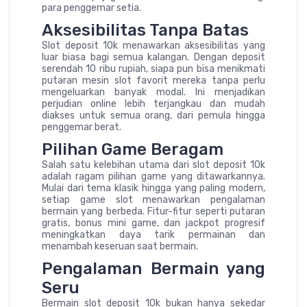
para penggemar setia.
Aksesibilitas Tanpa Batas
Slot deposit 10k menawarkan aksesibilitas yang
luar biasa bagi semua kalangan. Dengan deposit
serendah 10 ribu rupiah, siapa pun bisa menikmati
putaran mesin slot favorit mereka tanpa perlu
mengeluarkan banyak modal. Ini menjadikan
perjudian online lebih terjangkau dan mudah
diakses untuk semua orang, dari pemula hingga
penggemar berat.
Pilihan Game Beragam
Salah satu kelebihan utama dari slot deposit 10k
adalah ragam pilihan game yang ditawarkannya.
Mulai dari tema klasik hingga yang paling modern,
setiap game slot menawarkan pengalaman
bermain yang berbeda. Fitur-fitur seperti putaran
gratis, bonus mini game, dan jackpot progresif
meningkatkan daya tarik permainan dan
menambah keseruan saat bermain.
Pengalaman Bermain yang
Seru
Bermain slot deposit 10k bukan hanya sekedar