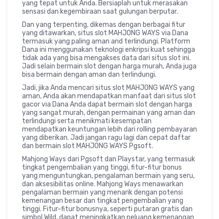
yang tepat untuk Anda. Bersiaplah untuk merasakan
sensasi dan kegembiraan saat gulungan berputar.
Dan yang terpenting, dikemas dengan berbagai fitur
yang ditawarkan, situs slot MAHJONG WAYS via Dana
termasuk yang paling aman and terlindungi. Platform
Dana ini menggunakan teknologi enkripsi kuat sehingga
tidak ada yang bisa mengakses data dari situs slot ini.
Jadi selain bermain slot dengan harga murah, Anda juga
bisa bermain dengan aman dan terlindungi.
Jadi, jika Anda mencari situs slot MAHJONG WAYS yang
aman, Anda akan mendapatkan manfaat dari situs slot
gacor via Dana Anda dapat bermain slot dengan harga
yang sangat murah, dengan permainan yang aman dan
terlindungi serta menikmati kesempatan
mendapatkan keuntungan lebih dari rolling pembayaran
yang diberikan. Jadi jangan ragu lagi dan cepat daftar
dan bermain slot MAHJONG WAYS Pgsoft.
Mahjong Ways dari Pgsoft dan Playstar, yang termasuk
tingkat pengembalian yang tinggi, fitur-fitur bonus
yang menguntungkan, pengalaman bermain yang seru,
dan aksesibilitas online. Mahjong Ways menawarkan
pengalaman bermain yang menarik dengan potensi
kemenangan besar dan tingkat pengembalian yang
tinggi. Fitur-fitur bonusnya, seperti putaran gratis dan
simbol Wild, dapat meningkatkan peluang kemenangan