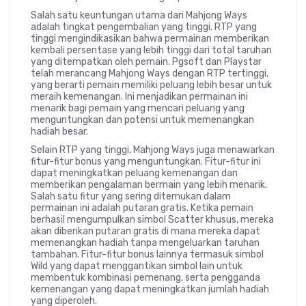
Salah satu keuntungan utama dari Mahjong Ways
adalah tingkat pengembalian yang tinggi. RTP yang
tinggi mengindikasikan bahwa permainan memberikan
kembali persentase yang lebih tinggi dari total taruhan
yang ditempatkan oleh pemain. Pgsoft dan Playstar
telah merancang Mahjong Ways dengan RTP tertinggi,
yang berarti pemain memiliki peluang lebih besar untuk
meraih kemenangan. Ini menjadikan permainan ini
menarik bagi pemain yang mencari peluang yang
menguntungkan dan potensi untuk memenangkan
hadiah besar.
Selain RTP yang tinggi, Mahjong Ways juga menawarkan
fitur-fitur bonus yang menguntungkan. Fitur-fitur ini
dapat meningkatkan peluang kemenangan dan
memberikan pengalaman bermain yang lebih menarik.
Salah satu fitur yang sering ditemukan dalam
permainan ini adalah putaran gratis. Ketika pemain
berhasil mengumpulkan simbol Scatter khusus, mereka
akan diberikan putaran gratis di mana mereka dapat
memenangkan hadiah tanpa mengeluarkan taruhan
tambahan. Fitur-fitur bonus lainnya termasuk simbol
Wild yang dapat menggantikan simbol lain untuk
membentuk kombinasi pemenang, serta pengganda
kemenangan yang dapat meningkatkan jumlah hadiah
yang diperoleh.