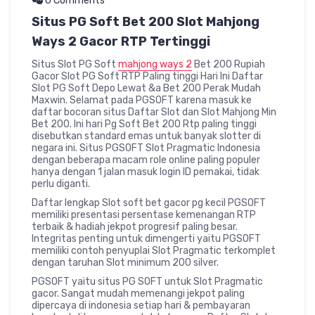
0 Comments
Situs PG Soft Bet 200 Slot Mahjong
Ways 2 Gacor RTP Tertinggi
Situs Slot PG Soft
mahjong ways 2
Bet 200 Rupiah
Gacor Slot PG Soft RTP Paling tinggi Hari Ini Daftar
Slot PG Soft Depo Lewat &a Bet 200 Perak Mudah
Maxwin. Selamat pada PGSOFT karena masuk ke
daftar bocoran situs Daftar Slot dan Slot Mahjong Min
Bet 200. Ini hari Pg Soft Bet 200 Rtp paling tinggi
disebutkan standard emas untuk banyak slotter di
negara ini. Situs PGSOFT Slot Pragmatic Indonesia
dengan beberapa macam role online paling populer
hanya dengan 1 jalan masuk login ID pemakai, tidak
perlu diganti.
Daftar lengkap Slot soft bet gacor pg kecil PGSOFT
memiliki presentasi persentase kemenangan RTP
terbaik & hadiah jekpot progresif paling besar.
Integritas penting untuk dimengerti yaitu PGSOFT
memiliki contoh penyuplai Slot Pragmatic terkomplet
dengan taruhan Slot minimum 200 silver.
PGSOFT yaitu situs PG SOFT untuk Slot Pragmatic
gacor. Sangat mudah memenangi jekpot paling
dipercaya di indonesia setiap hari & pembayaran