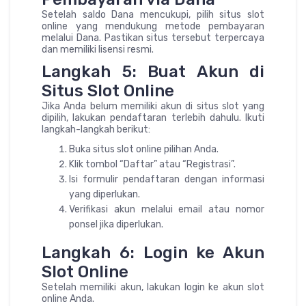
Setelah saldo Dana mencukupi, pilih situs slot
online yang mendukung metode pembayaran
melalui Dana. Pastikan situs tersebut terpercaya
dan memiliki lisensi resmi.
Langkah 5: Buat Akun di
Situs Slot Online
Jika Anda belum memiliki akun di situs slot yang
dipilih, lakukan pendaftaran terlebih dahulu. Ikuti
langkah-langkah berikut:
Buka situs slot online pilihan Anda.
Klik tombol “Daftar” atau “Registrasi”.
Isi formulir pendaftaran dengan informasi
yang diperlukan.
Verifikasi akun melalui email atau nomor
ponsel jika diperlukan.
Langkah 6: Login ke Akun
Slot Online
Setelah memiliki akun, lakukan login ke akun slot
online Anda.