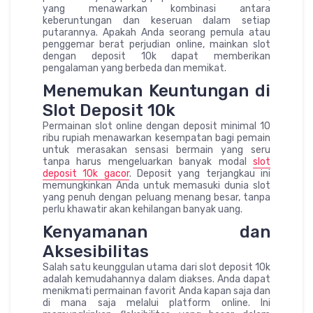
yang menawarkan kombinasi antara
keberuntungan dan keseruan dalam setiap
putarannya. Apakah Anda seorang pemula atau
penggemar berat perjudian online, mainkan slot
dengan deposit 10k dapat memberikan
pengalaman yang berbeda dan memikat.
Menemukan Keuntungan di
Slot Deposit 10k
Permainan slot online dengan deposit minimal 10
ribu rupiah menawarkan kesempatan bagi pemain
untuk merasakan sensasi bermain yang seru
tanpa harus mengeluarkan banyak modal
slot
deposit 10k gacor
. Deposit yang terjangkau ini
memungkinkan Anda untuk memasuki dunia slot
yang penuh dengan peluang menang besar, tanpa
perlu khawatir akan kehilangan banyak uang.
Kenyamanan dan
Aksesibilitas
Salah satu keunggulan utama dari slot deposit 10k
adalah kemudahannya dalam diakses. Anda dapat
menikmati permainan favorit Anda kapan saja dan
di mana saja melalui platform online. Ini