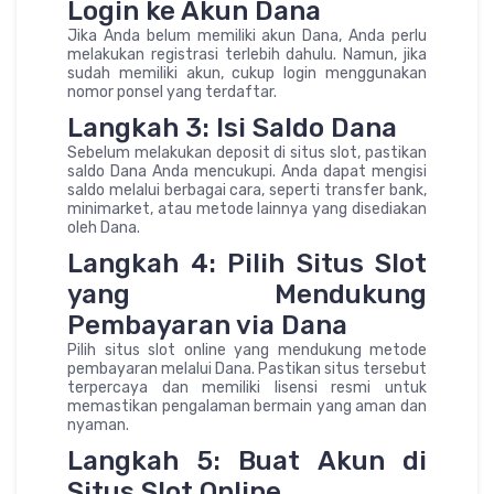
Login ke Akun Dana
Jika Anda belum memiliki akun Dana, Anda perlu
melakukan registrasi terlebih dahulu. Namun, jika
sudah memiliki akun, cukup login menggunakan
nomor ponsel yang terdaftar.
Langkah 3: Isi Saldo Dana
Sebelum melakukan deposit di situs slot, pastikan
saldo Dana Anda mencukupi. Anda dapat mengisi
saldo melalui berbagai cara, seperti transfer bank,
minimarket, atau metode lainnya yang disediakan
oleh Dana.
Langkah 4: Pilih Situs Slot
yang Mendukung
Pembayaran via Dana
Pilih situs slot online yang mendukung metode
pembayaran melalui Dana. Pastikan situs tersebut
terpercaya dan memiliki lisensi resmi untuk
memastikan pengalaman bermain yang aman dan
nyaman.
Langkah 5: Buat Akun di
Situs Slot Online