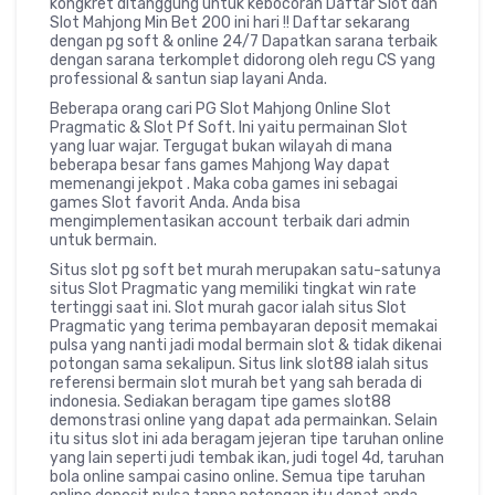
kongkret ditanggung untuk kebocoran Daftar Slot dan
Slot Mahjong Min Bet 200 ini hari !! Daftar sekarang
dengan pg soft & online 24/7 Dapatkan sarana terbaik
dengan sarana terkomplet didorong oleh regu CS yang
professional & santun siap layani Anda.
Beberapa orang cari PG Slot Mahjong Online Slot
Pragmatic & Slot Pf Soft. Ini yaitu permainan Slot
yang luar wajar. Tergugat bukan wilayah di mana
beberapa besar fans games Mahjong Way dapat
memenangi jekpot . Maka coba games ini sebagai
games Slot favorit Anda. Anda bisa
mengimplementasikan account terbaik dari admin
untuk bermain.
Situs slot pg soft bet murah merupakan satu-satunya
situs Slot Pragmatic yang memiliki tingkat win rate
tertinggi saat ini. Slot murah gacor ialah situs Slot
Pragmatic yang terima pembayaran deposit memakai
pulsa yang nanti jadi modal bermain slot & tidak dikenai
potongan sama sekalipun. Situs link slot88 ialah situs
referensi bermain slot murah bet yang sah berada di
indonesia. Sediakan beragam tipe games slot88
demonstrasi online yang dapat ada permainkan. Selain
itu situs slot ini ada beragam jejeran tipe taruhan online
yang lain seperti judi tembak ikan, judi togel 4d, taruhan
bola online sampai casino online. Semua tipe taruhan