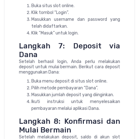
Buka situs slot online.
Klik tombol “Login”.
Masukkan username dan password yang
telah didaftarkan.
Klik “Masuk” untuk login.
Langkah 7: Deposit via
Dana
Setelah berhasil login, Anda perlu melakukan
deposit untuk mulai bermain. Berikut cara deposit
menggunakan Dana:
Buka menu deposit di situs slot online.
Pilih metode pembayaran “Dana”.
Masukkan jumlah deposit yang diinginkan.
Ikuti instruksi untuk menyelesaikan
pembayaran melalui aplikasi Dana.
Langkah 8: Konfirmasi dan
Mulai Bermain
Setelah melakukan deposit, saldo di akun slot