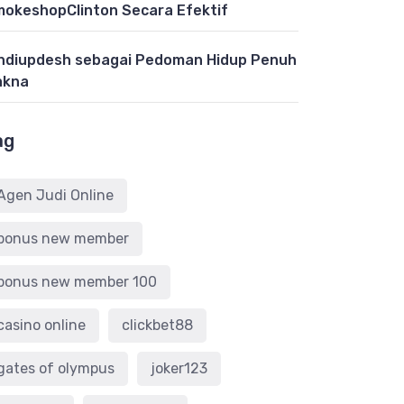
okeshopClinton Secara Efektif
ndiupdesh sebagai Pedoman Hidup Penuh
akna
ag
Agen Judi Online
bonus new member
bonus new member 100
casino online
clickbet88
gates of olympus
joker123