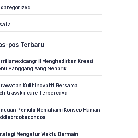
categorized
sata
os-pos Terbaru
rrillamexicangrill Menghadirkan Kreasi
nu Panggang Yang Menarik
rawatan Kulit Inovatif Bersama
chitrasskincure Terpercaya
nduan Pemula Memahami Konsep Hunian
ddlebrookecondos
rategi Mengatur Waktu Bermain