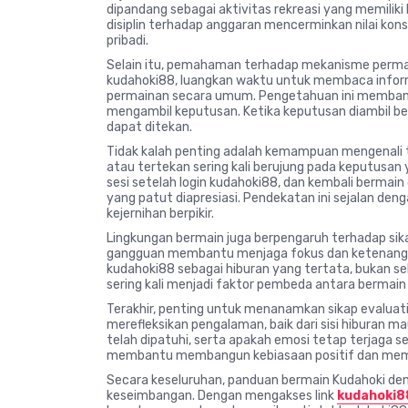
dipandang sebagai aktivitas rekreasi yang memiliki
disiplin terhadap anggaran mencerminkan nilai ko
pribadi.
Selain itu, pemahaman terhadap mekanisme permain
kudahoki88, luangkan waktu untuk membaca inform
permainan secara umum. Pengetahuan ini membantu
mengambil keputusan. Ketika keputusan diambil b
dapat ditekan.
Tidak kalah penting adalah kemampuan mengenali t
atau tertekan sering kali berujung pada keputusan 
sesi setelah login kudahoki88, dan kembali bermain 
yang patut diapresiasi. Pendekatan ini sejalan den
kejernihan berpikir.
Lingkungan bermain juga berpengaruh terhadap si
gangguan membantu menjaga fokus dan ketenanga
kudahoki88 sebagai hiburan yang tertata, bukan seb
sering kali menjadi faktor pembeda antara bermain
Terakhir, penting untuk menanamkan sikap evaluati
merefleksikan pengalaman, baik dari sisi hiburan m
telah dipatuhi, serta apakah emosi tetap terjaga 
membantu membangun kebiasaan positif dan memperk
Secara keseluruhan, panduan bermain Kudahoki denga
keseimbangan. Dengan mengakses link
kudahoki