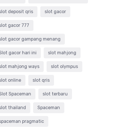
slot deposit qris
slot gacor
slot gacor 777
slot gacor gampang menang
Slot gacor hari ini
slot mahjong
slot mahjong ways
slot olympus
slot online
slot qris
Slot Spaceman
slot terbaru
slot thailand
Spaceman
spaceman pragmatic