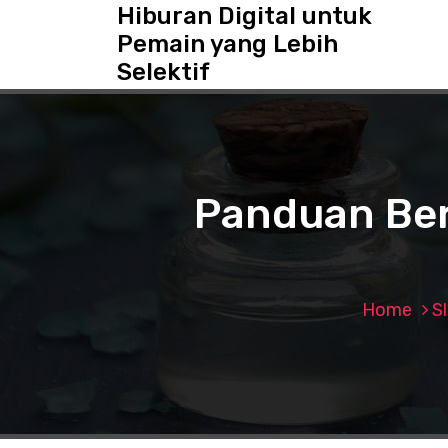
S
Hiburan Digital untuk
k
Pemain yang Lebih
i
Selektif
p
t
o
c
o
n
Panduan Be
t
e
n
t
Home
S