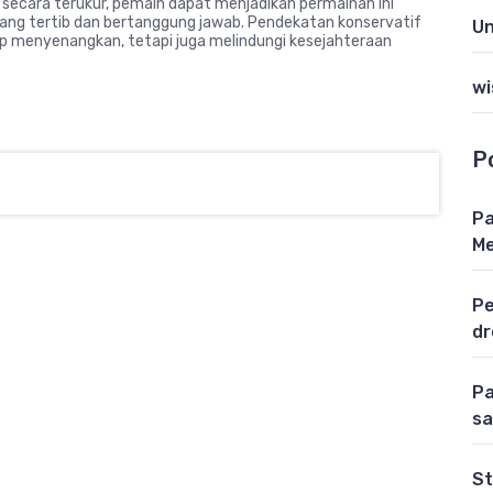
secara terukur, pemain dapat menjadikan permainan ini
 yang tertib dan bertanggung jawab. Pendekatan konservatif
Un
p menyenangkan, tetapi juga melindungi kesejahteraan
wi
P
Pa
Me
Pe
dr
Pa
sa
St