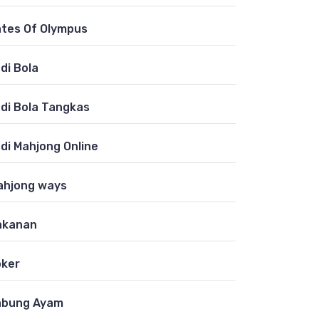
tes Of Olympus
di Bola
di Bola Tangkas
di Mahjong Online
hjong ways
akanan
ker
abung Ayam