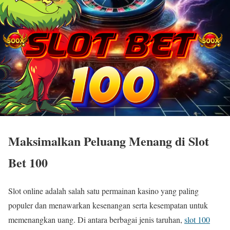
Maksimalkan Peluang Menang di Slot
Bet 100
Slot online adalah salah satu permainan kasino yang paling
populer dan menawarkan kesenangan serta kesempatan untuk
memenangkan uang. Di antara berbagai jenis taruhan,
slot 100