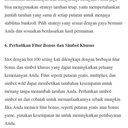
bisa menggunakan strategi taruhan tetap, yaitu mempertahankan
jumlah taruhan yang sama di setiap putaran untuk menjaga
stabilitas bankroll. Pilih strategi yang sesuai dengan gaya bermain
Anda dan sesuaikan berdasarkan hasil permainan.
6.
Perhatikan Fitur Bonus dan Simbol Khusus
Slot dengan bet 100 sering kali dilengkapi dengan berbagai fitur
bonus dan simbol khusus yang dapat meningkatkan peluang
kemenangan Anda. Fitur seperti putaran gratis, multiplier, dan
simbol wild dapat memberikan tambahan kesempatan untuk
menang tanpa menambah taruhan Anda. Perhatikan simbol-
simbol ini dan cobalah untuk memanfaatkannya sebaik mungkin.
Jika Anda memicu fitur bonus, seperti putaran gratis atau bonus
game, gunakan kesempatan ini untuk meningkatkan pembayaran
Anda.