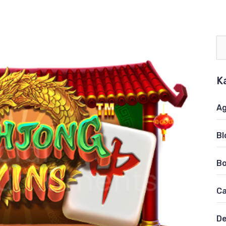
K
Ag
Bl
Bo
Ca
De