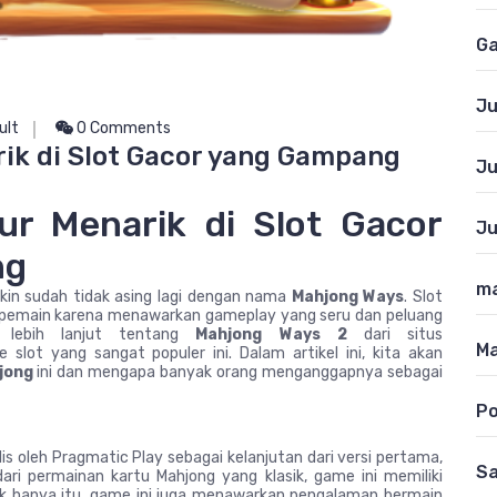
Ga
Ju
ult
0 Comments
rik di Slot Gacor yang Gampang
Ju
ur Menarik di Slot Gacor
Ju
ng
ma
kin sudah tidak asing lagi dengan nama
Mahjong Ways
. Slot
k pemain karena menawarkan gameplay yang seru dan peluang
 lebih lanjut tentang
Mahjong Ways 2
dari situs
M
 slot yang sangat populer ini. Dalam artikel ini, kita akan
jong
ini dan mengapa banyak orang menganggapnya sebagai
Po
?
lis oleh Pragmatic Play sebagai kelanjutan dari versi pertama,
S
ari permainan kartu Mahjong yang klasik, game ini memiliki
ak hanya itu, game ini juga menawarkan pengalaman bermain