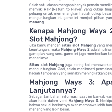
Salah satu alasan mengapa banyak pemain memilih
memiliki RTP (Return to Player) yang cukup ting
peluang untuk memenangkan hadiah cukup besar 
menguntungkan ini, game ini menjadi pilihan y
menang
.
Kenapa Mahjong Ways 2 
Slot Mahjong?
Jika kamu mencari
situs slot Mahjong
yang men
keuntungan, maka
Mahjong Ways 2
adalah piliha
gameplay yang seru, game ini juga memberikan ke
menariknya.
Situs slot Mahjong
juga sering kali menawarka
menguntungkan. Jadi, selain menikmati permain
hadiah tambahan yang semakin meningkatkan pel
Mahjong Ways 3: Ap
Lanjutannya?
Sebagai tambahan informasi, saat ini banyak ya
akan hadir dalam versi
Mahjong Ways 3
. Meski
bahwa sekuel berikutnya akan membawa lebih banya
menang yang lebih besar.