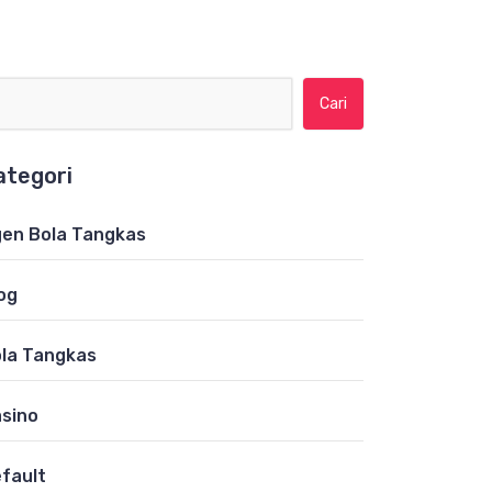
Cari untuk:
ategori
en Bola Tangkas
og
la Tangkas
sino
fault