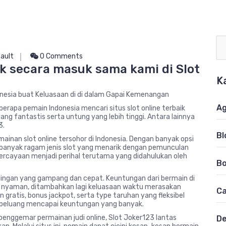
ault
0 Comments
k secara masuk sama kami di Slot
K
onesia buat Keluasaan di di dalam Gapai Kemenangan
Ag
berapa pemain Indonesia mencari situs slot online terbaik
 fantastis serta untung yang lebih tinggi. Antara lainnya
3.
Bl
ainan slot online tersohor di Indonesia. Dengan banyak opsi
i banyak ragam jenis slot yang menarik dengan pemunculan
ercayaan menjadi perihal terutama yang didahulukan oleh
Bo
ingan yang gampang dan cepat. Keuntungan dari bermain di
an nyaman, ditambahkan lagi keluasaan waktu merasakan
Ca
gratis, bonus jackpot, serta type taruhan yang fleksibel
 peluang mencapai keuntungan yang banyak.
enggemar permainan judi online, Slot Joker123 lantas
De