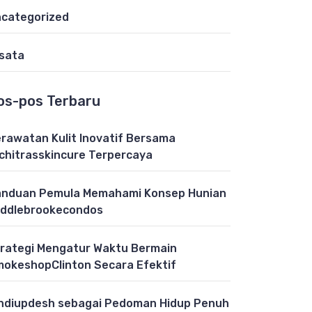
categorized
sata
os-pos Terbaru
rawatan Kulit Inovatif Bersama
chitrasskincure Terpercaya
nduan Pemula Memahami Konsep Hunian
ddlebrookecondos
rategi Mengatur Waktu Bermain
okeshopClinton Secara Efektif
ndiupdesh sebagai Pedoman Hidup Penuh