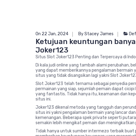
On 22 Jan, 2024
By Stacey James
Def
Ketujuan keuntungan banya
Joker123
Situs Slot Joker123 Penting dan Terpercaya di Ind
Di kala judi online yang tambah alami perubahan, be
yang dapat memberikannya pengalaman bermain yang
situs yang tidak disangsikan lagi yakni Slot Joker12
Slot Joker123 telah ternama sebagai penyedia perm
permainan yang siap, sejumlah pemain dapat cicip
yang fantastis. Tidak hanya itu, keamanan dan kep
situs ini.
Joker123 dikenal metoda yang tangguh dan perund
situs ini yakni pengalaman bermain yang lancar d
kemenangan. Beberapa spek private seperti putaran 
semakin lebih mengikat pemain dan meningkatkan
Tidak hanya untuk sumber intermezo terbaik buat p