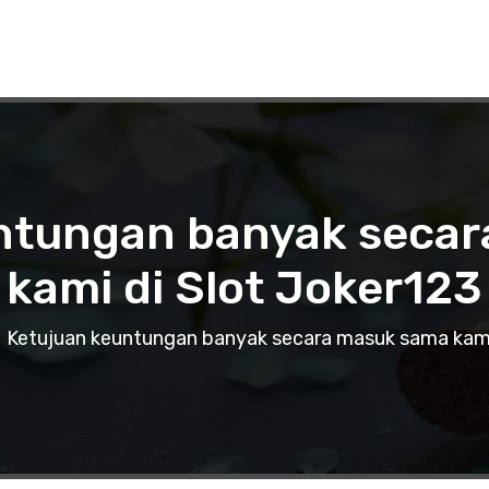
ntungan banyak seca
kami di Slot Joker123
Ketujuan keuntungan banyak secara masuk sama kami