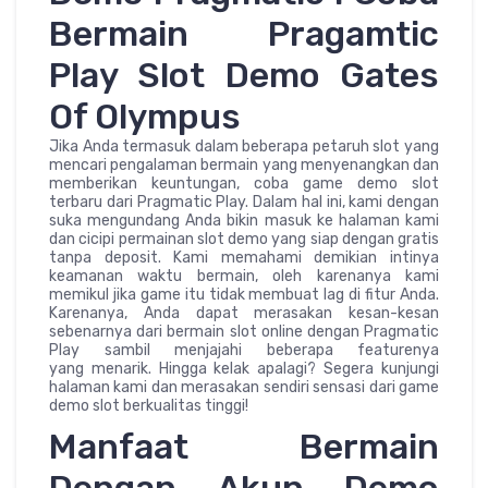
Bermain Pragamtic
Play Slot Demo Gates
Of Olympus
Jika Anda termasuk dalam beberapa petaruh slot yang
mencari pengalaman bermain yang menyenangkan dan
memberikan keuntungan, coba game demo slot
terbaru dari Pragmatic Play. Dalam hal ini, kami dengan
suka mengundang Anda bikin masuk ke halaman kami
dan cicipi permainan slot demo yang siap dengan gratis
tanpa deposit. Kami memahami demikian intinya
keamanan waktu bermain, oleh karenanya kami
memikul jika game itu tidak membuat lag di fitur Anda.
Karenanya, Anda dapat merasakan kesan-kesan
sebenarnya dari bermain slot online dengan Pragmatic
Play sambil menjajahi beberapa featurenya
yang menarik. Hingga kelak apalagi? Segera kunjungi
halaman kami dan merasakan sendiri sensasi dari game
demo slot berkualitas tinggi!
Manfaat Bermain