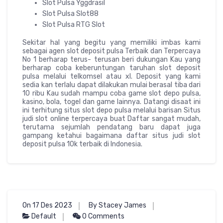
Slot Pulsa Yggdrasil
Slot Pulsa Slot88
Slot Pulsa RTG Slot
Sekitar hal yang begitu yang memiliki imbas kami
sebagai agen slot deposit pulsa Terbaik dan Terpercaya
No 1 berharap terus- terusan beri dukungan Kau yang
berharap coba keberuntungan taruhan slot deposit
pulsa melalui telkomsel atau xl. Deposit yang kami
sedia kan terlalu dapat dilakukan mulai berasal tiba dari
10 ribu Kau sudah mampu coba game slot depo pulsa,
kasino, bola, togel dan game lainnya. Datangi disaat ini
ini terhitung situs slot depo pulsa melalui barisan Situs
judi slot online terpercaya buat Daftar sangat mudah,
terutama sejumlah pendatang baru dapat juga
gampang ketahui bagaimana daftar situs judi slot
deposit pulsa 10k terbaik di Indonesia.
On 17 Des 2023
By Stacey James
Default
0 Comments