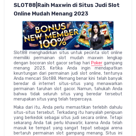
SLOT88|Raih Maxwin di Situs Judi Slot
Online Mudah Menang 2023
Slot88 menghadirkan situs untuk pecinta slot online
memiliki permainan slot mudah maxwin lengkap
dengan bocoran slot gacor setiap hari
Poker
gampang
menang 2023. Ketika Anda ingin mendapatkan
keuntungan dari permainan judi slot online, tentunya
Anda mencari Slot88. Memang benar kini telah banyak
beredar di internet situs-situs yang menawarkan
permainan taruhan slot gacor. Namun, tahukah Anda
bahwa tidak seluruh situs yang beredar tersebut
merupakan situs yang telah terpercaya.
Maka dari itu, Anda perlu memastikan terlebih dahulu
situs-situs tersebut. Terkadang itu hanyalah penipuan
yang berkedok sebagai situs judi secara online. Tetapi
sekarang Anda tak perlu khawatir, karena Anda telah
masuk ke tempat yang sangat tepat sebagai arena
bertaruh permainan slot gampang menang. Situs ini