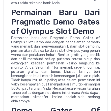
atau saldo rekening bank Anda.
Permainan Baru Dari
Pragmatic Demo Gates
of Olympus Slot Demo
Permainan baru dari Pragmatic Demo, Gates of
Olympus Slot Demo ada dengan pengalaman bermain
yang menarik dan menyenangkan. Dalam slot demo ini,
pemain akan dibawa ke dunia slot olympus yang penuh
warna dan perlakuan hebat. Bentuk grafis yang cantik
dan detil membuat setiap putaran terasa hidup dan
datangkan keadaan permainan kasino langsung ke
monitor Anda. Sejumlah fitur menarik seperti icon liar,
putaran gratis, dan bonus khusus lainnya beri
kemungkinan buat meraih kemenangan juta-an rupiah.
Tidak hanya itu, fitur paling atas dalam permainan ini
yakni kesempatan buat menjadi juara multiplier sampai
500x lipat taruhan Anda! Merasai kesan-kesan taruhan
tanpa batas dengan slot demo ini, di mana Anda dapat
merasakan atmosfer kasino seolah-olah sedang
didalamnya.
Demo Gates Of