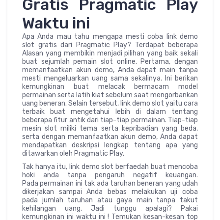
Gratis Pragmatic Play
Waktu ini
Apa Anda mau tahu mengapa mesti coba link demo
slot gratis dari Pragmatic Play? Terdapat beberapa
Alasan yang membikin menjadi pilihan yang baik sekali
buat sejumlah pemain slot online. Pertama, dengan
memanfaatkan akun demo, Anda dapat main tanpa
mesti mengeluarkan uang sama sekalinya. Ini berikan
kemungkinan buat melacak bermacam model
permainan serta latih kiat sebelum saat mengorbankan
uang beneran. Selain tersebut, link demo slot yaitu cara
terbaik buat mengetahui lebih di dalam tentang
beberapa fitur antik dari tiap-tiap permainan. Tiap-tiap
mesin slot miliki tema serta kepribadian yang beda,
serta dengan memanfaatkan akun demo, Anda dapat
mendapatkan deskripsi lengkap tentang apa yang
ditawarkan oleh Pragmatic Play.
Tak hanya itu, link demo slot berfaedah buat mencoba
hoki anda tanpa pengaruh negatif keuangan.
Pada permainan ini tak ada taruhan beneran yang udah
dikerjakan sampai Anda bebas melakukan uji coba
pada jumlah taruhan atau gaya main tanpa takut
kehilangan uang. Jadi tunggu apalagi? Pakai
kemungkinan ini waktu ini ! Temukan kesan-kesan top