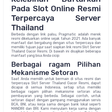
Pada Slot Online Resmi
Terpercaya Server
Thailand
Berbeda dengan link palsu, Pragmatic adalah merek
resmi dikeluarkan online sejak tahun 2021. Ada banyak
manfaat dari bergabung dengan situs terpercaya dan
memiliki tujuan jujur saat siapkan link resmi Slot Server
Thailand Gacor Resmi. Di bawah ini disajikan beberapa
manfaat yang bisa Anda cicip:
Berbagai ragam Pilihan
Mekanisme Setoran
Saat Anda memilih untuk bermain di situs resmi dan
terpercaya Slot Server Thailand Gacor Resmi, dapat
dicapai di semua Indonesia, setiap situs memiliki
berbagai ragam pilihan mekanisme setoran atau
pembayaran yang berbeda. Sebagai contoh, untuk
setoran dapat dengan gampang menggunakan servis
BCA, BNI, atau kerja sama dengan bank lokal seperti
MANDIRI dan BRI. Kami menyulam kerja sama dengan