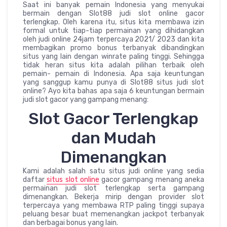
Saat ini banyak pemain Indonesia yang menyukai
bermain dengan Slot88 judi slot online gacor
terlengkap. Oleh karena itu, situs kita membawa izin
formal untuk tiap-tiap permainan yang dihidangkan
oleh judi online 24jam terpercaya 2021/ 2023 dan kita
membagikan promo bonus terbanyak dibandingkan
situs yang lain dengan winrate paling tinggi. Sehingga
tidak heran situs kita adalah pilihan terbaik oleh
pemain- pemain di Indonesia. Apa saja keuntungan
yang sanggup kamu punya di Slot88 situs judi slot
online? Ayo kita bahas apa saja 6 keuntungan bermain
judi slot gacor yang gampang menang:
Slot Gacor Terlengkap
dan Mudah
Dimenangkan
Kami adalah salah satu situs judi online yang sedia
daftar
situs slot online
gacor gampang menang aneka
permainan judi slot terlengkap serta gampang
dimenangkan. Bekerja mirip dengan provider slot
terpercaya yang membawa RTP paling tinggi supaya
peluang besar buat memenangkan jackpot terbanyak
dan berbagai bonus yang lain.