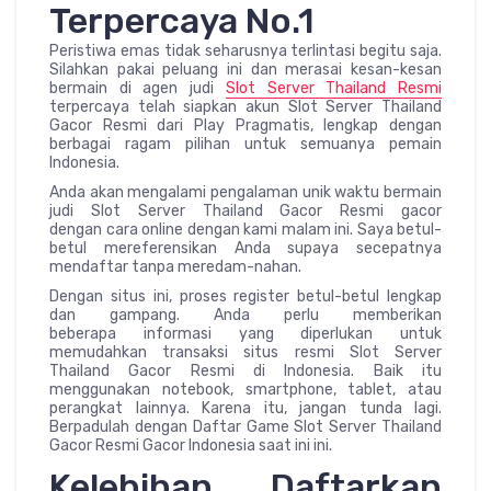
Terpercaya No.1
Peristiwa emas tidak seharusnya terlintasi begitu saja.
Silahkan pakai peluang ini dan merasai kesan-kesan
bermain di agen judi
Slot Server Thailand Resmi
terpercaya telah siapkan akun Slot Server Thailand
Gacor Resmi dari Play Pragmatis, lengkap dengan
berbagai ragam pilihan untuk semuanya pemain
Indonesia.
Anda akan mengalami pengalaman unik waktu bermain
judi Slot Server Thailand Gacor Resmi gacor
dengan cara online dengan kami malam ini. Saya betul-
betul mereferensikan Anda supaya secepatnya
mendaftar tanpa meredam-nahan.
Dengan situs ini, proses register betul-betul lengkap
dan gampang. Anda perlu memberikan
beberapa informasi yang diperlukan untuk
memudahkan transaksi situs resmi Slot Server
Thailand Gacor Resmi di Indonesia. Baik itu
menggunakan notebook, smartphone, tablet, atau
perangkat lainnya. Karena itu, jangan tunda lagi.
Berpadulah dengan Daftar Game Slot Server Thailand
Gacor Resmi Gacor Indonesia saat ini ini.
Kelebihan Daftarkan