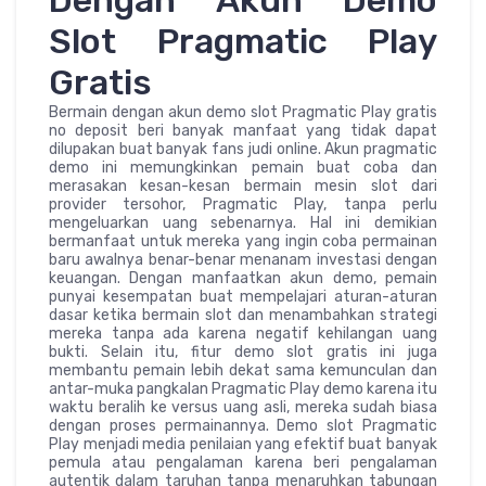
Dengan Akun Demo
Slot Pragmatic Play
Gratis
Bermain dengan akun demo slot Pragmatic Play gratis
no deposit beri banyak manfaat yang tidak dapat
dilupakan buat banyak fans judi online. Akun pragmatic
demo ini memungkinkan pemain buat coba dan
merasakan kesan-kesan bermain mesin slot dari
provider tersohor, Pragmatic Play, tanpa perlu
mengeluarkan uang sebenarnya. Hal ini demikian
bermanfaat untuk mereka yang ingin coba permainan
baru awalnya benar-benar menanam investasi dengan
keuangan. Dengan manfaatkan akun demo, pemain
punyai kesempatan buat mempelajari aturan-aturan
dasar ketika bermain slot dan menambahkan strategi
mereka tanpa ada karena negatif kehilangan uang
bukti. Selain itu, fitur demo slot gratis ini juga
membantu pemain lebih dekat sama kemunculan dan
antar-muka pangkalan Pragmatic Play demo karena itu
waktu beralih ke versus uang asli, mereka sudah biasa
dengan proses permainannya. Demo slot Pragmatic
Play menjadi media penilaian yang efektif buat banyak
pemula atau pengalaman karena beri pengalaman
autentik dalam taruhan tanpa menaruhkan tabungan