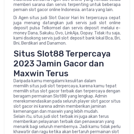
memberi sarana dan servis terpenting untuk beberapa
pemain slot gacor online Indonesia. antara yang lain.
Di Agen situs judi Slot Gacor Hari Ini terpercaya cepat
juga menang datangkan judi servis judi slot online
deposit pulsa Telkomsel dan servis deposit melalui e-
money Dana, Sakuku, Ovo, LinkAja, Gopay. Tidak itu saja,
kami disokong servis judi slot deposit bank lokal Bca, Bri,
Bni, Berdikari and Danamon.
Situs Slot88 Terpercaya
2023 Jamin Gacor dan
Maxwin Terus
Daripada kamu mengalami kesulitan dalam
memilih situs judi slot terpercaya, karena kamu tepat
memilih situs slot gacor terbaik dan terpercaya dengan
beragam permainan Slot88 yang lengkap. Admin
merekomendasikan pada seluruh player slot gacor situs
slot gacor ini karena admin memberikan jaminan
kemenangan dan maxwin yang lebih mudah.
Selain itu, situs judi slot terbaik ini juga akan terus
memberikan pelayanan terbaik dan penawaran yang
menarik bagi seluruh membernya. Jadi kamu tidak perlu
khawatir dan ragu ketika akan bertaruh permainan slot