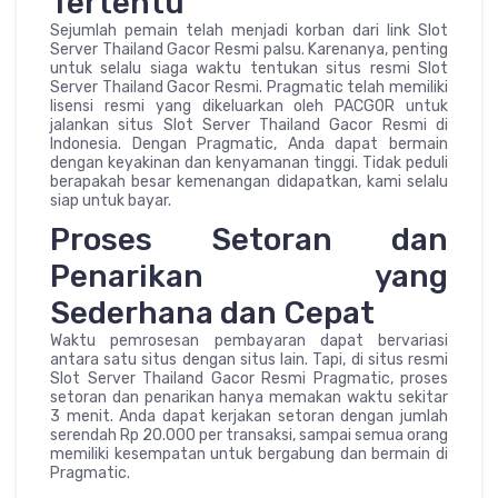
Tertentu
Sejumlah pemain telah menjadi korban dari link Slot
Server Thailand Gacor Resmi palsu. Karenanya, penting
untuk selalu siaga waktu tentukan situs resmi Slot
Server Thailand Gacor Resmi. Pragmatic telah memiliki
lisensi resmi yang dikeluarkan oleh PACGOR untuk
jalankan situs Slot Server Thailand Gacor Resmi di
Indonesia. Dengan Pragmatic, Anda dapat bermain
dengan keyakinan dan kenyamanan tinggi. Tidak peduli
berapakah besar kemenangan didapatkan, kami selalu
siap untuk bayar.
Proses Setoran dan
Penarikan yang
Sederhana dan Cepat
Waktu pemrosesan pembayaran dapat bervariasi
antara satu situs dengan situs lain. Tapi, di situs resmi
Slot Server Thailand Gacor Resmi Pragmatic, proses
setoran dan penarikan hanya memakan waktu sekitar
3 menit. Anda dapat kerjakan setoran dengan jumlah
serendah Rp 20.000 per transaksi, sampai semua orang
memiliki kesempatan untuk bergabung dan bermain di
Pragmatic.