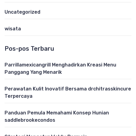
Uncategorized
wisata
Pos-pos Terbaru
Parrillamexicangrill Menghadirkan Kreasi Menu
Panggang Yang Menarik
Perawatan Kulit Inovatif Bersama drchitrasskincure
Terpercaya
Panduan Pemula Memahami Konsep Hunian
saddlebrookecondos