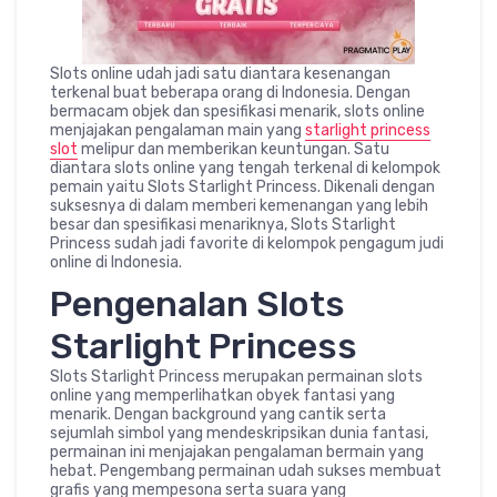
Slots online udah jadi satu diantara kesenangan
terkenal buat beberapa orang di Indonesia. Dengan
bermacam objek dan spesifikasi menarik, slots online
menjajakan pengalaman main yang
starlight princess
slot
melipur dan memberikan keuntungan. Satu
diantara slots online yang tengah terkenal di kelompok
pemain yaitu Slots Starlight Princess. Dikenali dengan
suksesnya di dalam memberi kemenangan yang lebih
besar dan spesifikasi menariknya, Slots Starlight
Princess sudah jadi favorite di kelompok pengagum judi
online di Indonesia.
Pengenalan Slots
Starlight Princess
Slots Starlight Princess merupakan permainan slots
online yang memperlihatkan obyek fantasi yang
menarik. Dengan background yang cantik serta
sejumlah simbol yang mendeskripsikan dunia fantasi,
permainan ini menjajakan pengalaman bermain yang
hebat. Pengembang permainan udah sukses membuat
grafis yang mempesona serta suara yang