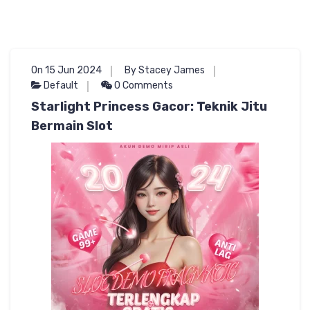
On 15 Jun 2024
By Stacey James
Default
0 Comments
Starlight Princess Gacor: Teknik Jitu
Bermain Slot