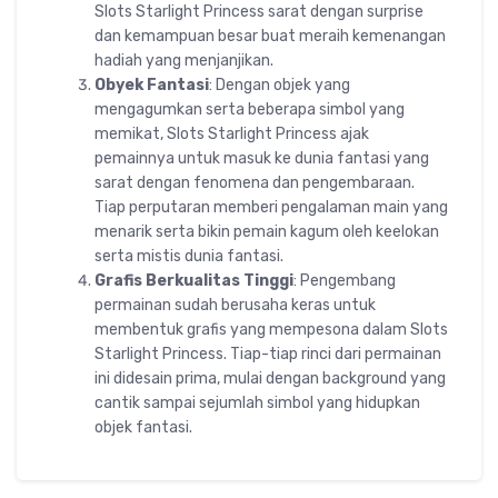
Slots Starlight Princess sarat dengan surprise
dan kemampuan besar buat meraih kemenangan
hadiah yang menjanjikan.
Obyek Fantasi
: Dengan objek yang
mengagumkan serta beberapa simbol yang
memikat, Slots Starlight Princess ajak
pemainnya untuk masuk ke dunia fantasi yang
sarat dengan fenomena dan pengembaraan.
Tiap perputaran memberi pengalaman main yang
menarik serta bikin pemain kagum oleh keelokan
serta mistis dunia fantasi.
Grafis Berkualitas Tinggi
: Pengembang
permainan sudah berusaha keras untuk
membentuk grafis yang mempesona dalam Slots
Starlight Princess. Tiap-tiap rinci dari permainan
ini didesain prima, mulai dengan background yang
cantik sampai sejumlah simbol yang hidupkan
objek fantasi.