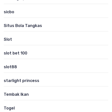
sicbo
Situs Bola Tangkas
Slot
slot bet 100
slot88
starlight princess
Tembak Ikan
Togel