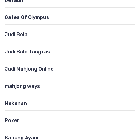
Default
Gates Of Olympus
Judi Bola
Judi Bola Tangkas
Judi Mahjong Online
mahjong ways
Makanan
Poker
Sabung Ayam