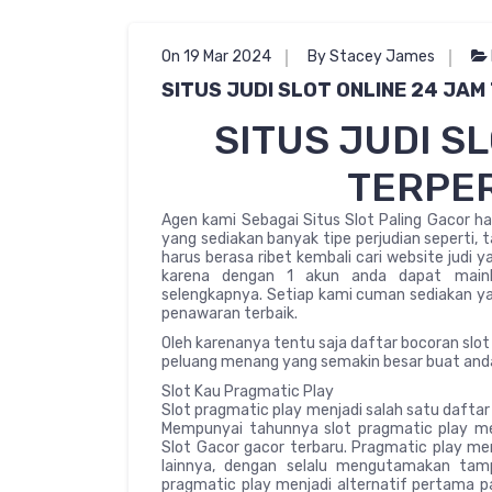
On 19 Mar 2024
By Stacey James
SITUS JUDI SLOT ONLINE 24 JA
SITUS JUDI S
TERPE
Agen kami Sebagai Situs Slot Paling Gacor ha
yang sediakan banyak tipe perjudian seperti, t
harus berasa ribet kembali cari website judi
karena dengan 1 akun anda dapat mainka
selengkapnya. Setiap kami cuman sediakan ya
penawaran terbaik.
Oleh karenanya tentu saja daftar bocoran sl
peluang menang yang semakin besar buat anda
Slot Kau Pragmatic Play
Slot pragmatic play menjadi salah satu daftar
Mempunyai tahunnya slot pragmatic play 
Slot Gacor gacor terbaru. Pragmatic play mem
lainnya, dengan selalu mengutamakan tamp
pragmatic play menjadi alternatif pertama p