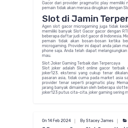
Gacor dari provider pragmatic play memiliki 
pemain tidak akan merasa dirugikan dengan Sl
Slot di Jamin Terp
Agen slot gacor microgaming juga tidak keok
memiliki banyak Slot Gacor gacor dengan RTP 
beberapa daftar judi slot gacor di Indonesia.
pemain tidak akan bosan-bosan ketika ber
microgaming. Provider ini dapat anda jalan
phone saja. Anda telah dapat melangsungkan t
mau.
Slot Joker Gaming Terbaik dan Terpercaya
Slot joker adalah Slot online gacor terbaik 
joker123. ekstensi yang cukup tenar dikal
pasaran asia, tidak cuma pada market asia sa
provider tenar seperti pragmatic play. Mem
jarang banyak dimainkan oleh beberapa slotte
joker123 putus cita-cita. joker gaming sering
On 14 Feb 2024
By Stacey James