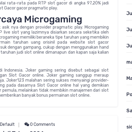
nilai rata-rata pada RTP slot gacor di angka 97,20% jadi
ot Gacor gacor pragmatic play.
Ju
ercaya Microgaming
 asik nya dengan provider pragmatic play. Microgaming
Ju
live slot yang lazimnya disiarkan secara seketika oleh
 Microgaming memiliki beraneka tipe taruhan yang membikin
main taruhan uang orisinil pada website slot gacor
Ju
 masuk dengan gampang, cukup dengan menggunakan hand
aruhan judi slot online dimanapun dan kapan saja kalian
ma
di Indonesia. Joker gaming sering disebut sebagai slot
angan Slot Gacor online. Joker gaming sanggup meraup
M
ja. Joker123 malahan sering sukses menyaingi provider-
ang pada dasarnya Slot Gacor online hal yang demikian
r pemula, melainkan tidak membikin manajemen dari slot
Po
 memberikan banyak bonus permainan slot online.
S
Default
0 Comments
si