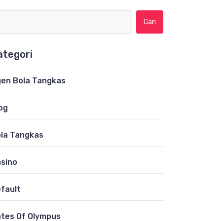
Cari untuk:
ategori
en Bola Tangkas
og
la Tangkas
sino
fault
tes Of Olympus