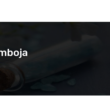
amboja