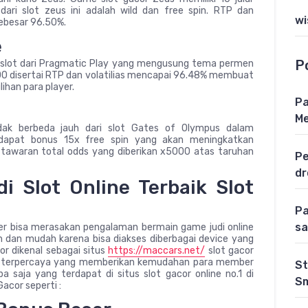
dari slot zeus ini adalah wild dan free spin. RTP dan
wi
 sebesar 96.50%.
e
P
slot dari Pragmatic Play yang mengusung tema permen
00 disertai RTP dan volatilias mencapai 96.48% membuat
ihan para player.
Pa
Me
idak berbeda jauh dari slot Gates of Olympus dalam
erdapat bonus 15x free spin yang akan meningkatkan
tawaran total odds yang diberikan x5000 atas taruhan
Pe
dr
i Slot Online Terbaik Slot
Pa
sa
r bisa merasakan pengalaman bermain game judi online
 dan mudah karena bisa diakses diberbagai device yang
or dikenal sebagai situs
https://maccars.net/
slot gacor
or terpercaya yang memberikan kemudahan para member
St
 saja yang terdapat di situs slot gacor online no.1 di
Sm
acor seperti :