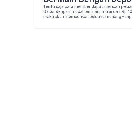
Tentu saja para member dapat mencari peluan
Gacor dengan modal bermain mulai dari Rp 10 
maka akan memberikan peluang menang yang 