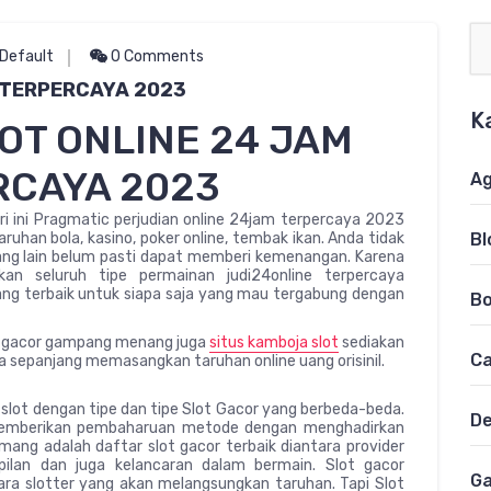
Default
0 Comments
M TERPERCAYA 2023
K
LOT ONLINE 24 JAM
RCAYA 2023
Ag
ri ini Pragmatic perjudian online 24jam terpercaya 2023
aruhan bola, kasino, poker online, tembak ikan. Anda tidak
Bl
 yang lain belum pasti dapat memberi kemenangan. Karena
n seluruh tipe permainan judi24online terpercaya
ng terbaik untuk siapa saja yang mau tergabung dengan
Bo
ot gacor gampang menang juga
situs kamboja slot
sediakan
Ca
 sepanjang memasangkan taruhan online uang orisinil.
 slot dengan tipe dan tipe Slot Gacor yang berbeda-beda.
De
memberikan pembaharuan metode dengan menghadirkan
ang adalah daftar slot gacor terbaik diantara provider
ilan dan juga kelancaran dalam bermain. Slot gacor
Ga
ara slotter yang akan melangsungkan taruhan. Tapi Slot