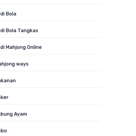
di Bola
di Bola Tangkas
di Mahjong Online
hjong ways
akanan
ker
abung Ayam
cbo