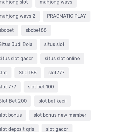
mahjong slot
mahjong ways
mahjong ways 2
PRAGMATIC PLAY
sbobet
sbobet88
Situs Judi Bola
situs slot
situs slot gacor
situs slot online
slot
SLOT88
slot777
slot 777
slot bet 100
Slot Bet 200
slot bet kecil
slot bonus
slot bonus new member
slot deposit qris
slot gacor