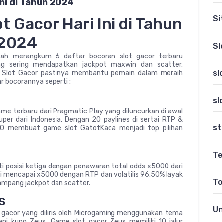
ni di Tahun 2024
Si
 Gacor Hari Ini di Tahun
2024
Sl
telah merangkum 6 daftar bocoran slot gacor terbaru
g sering mendapatkan jackpot maxwin dan scatter.
sl
ari Slot Gacor pastinya membantu pemain dalam meraih
r bocorannya seperti :
sl
e terbaru dari Pragmatic Play yang diluncurkan di awal
er dari Indonesia. Dengan 20 paylines di sertai RTP &
st
00 membuat game slot GatotKaca menjadi top pilihan
Te
 posisi ketiga dengan penawaran total odds x5000 dari
ggi mencapai x5000 dengan RTP dan volatilis 96.50% layak
To
ampang jackpot dan scatter.
s
Un
gacor yang diliris oleh Microgaming menggunakan tema
ni kuno Zeus. Game slot gacor Zeus memiliki 10 jalur