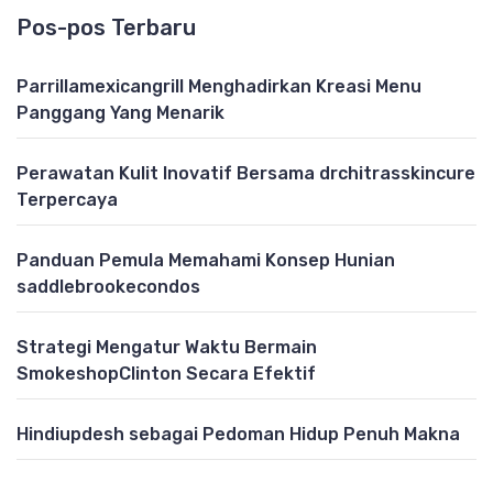
Pos-pos Terbaru
Parrillamexicangrill Menghadirkan Kreasi Menu
Panggang Yang Menarik
Perawatan Kulit Inovatif Bersama drchitrasskincure
Terpercaya
Panduan Pemula Memahami Konsep Hunian
saddlebrookecondos
Strategi Mengatur Waktu Bermain
SmokeshopClinton Secara Efektif
Hindiupdesh sebagai Pedoman Hidup Penuh Makna