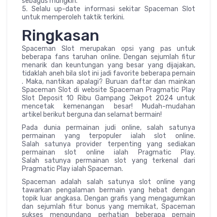
sebagus mungkin.
5. Selalu up-date informasi sekitar Spaceman Slot
untuk memperoleh taktik terkini.
Ringkasan
Spaceman Slot merupakan opsi yang pas untuk
beberapa fans taruhan online. Dengan sejumlah fitur
menarik dan keuntungan yang besar yang dijajakan,
tidaklah aneh bila slot ini jadi favorite beberapa pemain
. Maka, nantikan apalagi? Buruan daftar dan mainkan
Spaceman Slot di website Spaceman Pragmatic Play
Slot Deposit 10 Ribu Gampang Jekpot 2024 untuk
mencetak kemenangan besar! Mudah-mudahan
artikel berikut berguna dan selamat bermain!
Pada dunia permainan judi online, salah satunya
permainan yang terpopuler ialah slot online.
Salah satunya provider terpenting yang sediakan
permainan slot online ialah Pragmatic Play.
Salah satunya permainan slot yang terkenal dari
Pragmatic Play ialah Spaceman.
Spaceman adalah salah satunya slot online yang
tawarkan pengalaman bermain yang hebat dengan
topik luar angkasa. Dengan grafis yang mengagumkan
dan sejumlah fitur bonus yang memikat, Spaceman
sukses mengundang perhatian beberapa pemain