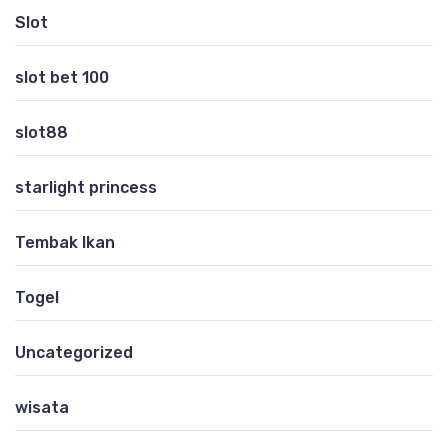
Slot
slot bet 100
slot88
starlight princess
Tembak Ikan
Togel
Uncategorized
wisata