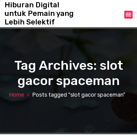
S
Hiburan Digital
k
untuk Pemain yang
i
Lebih Selektif
p
t
o
c
o
n
Tag Archives: slot
t
e
gacor spaceman
n
t
Home
Posts tagged "slot gacor spaceman"