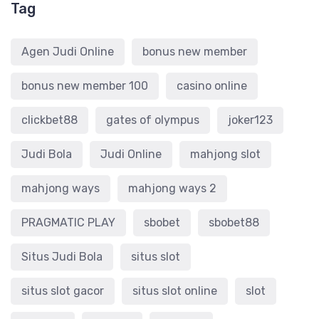
Tag
Agen Judi Online
bonus new member
bonus new member 100
casino online
clickbet88
gates of olympus
joker123
Judi Bola
Judi Online
mahjong slot
mahjong ways
mahjong ways 2
PRAGMATIC PLAY
sbobet
sbobet88
Situs Judi Bola
situs slot
situs slot gacor
situs slot online
slot