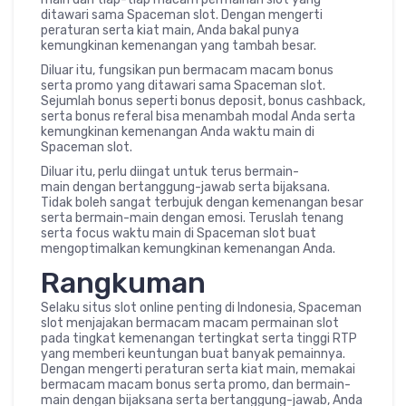
ditawari sama Spaceman slot. Dengan mengerti
peraturan serta kiat main, Anda bakal punya
kemungkinan kemenangan yang tambah besar.
Diluar itu, fungsikan pun bermacam macam bonus
serta promo yang ditawari sama Spaceman slot.
Sejumlah bonus seperti bonus deposit, bonus cashback,
serta bonus referal bisa menambah modal Anda serta
kemungkinan kemenangan Anda waktu main di
Spaceman slot.
Diluar itu, perlu diingat untuk terus bermain-
main dengan bertanggung-jawab serta bijaksana.
Tidak boleh sangat terbujuk dengan kemenangan besar
serta bermain-main dengan emosi. Teruslah tenang
serta focus waktu main di Spaceman slot buat
mengoptimalkan kemungkinan kemenangan Anda.
Rangkuman
Selaku situs slot online penting di Indonesia, Spaceman
slot menjajakan bermacam macam permainan slot
pada tingkat kemenangan tertingkat serta tinggi RTP
yang memberi keuntungan buat banyak pemainnya.
Dengan mengerti peraturan serta kiat main, memakai
bermacam macam bonus serta promo, dan bermain-
main dengan bijaksana serta bertanggung-jawab, Anda