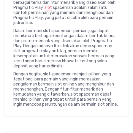
berbagai tema dan fitur menarik yang disediakan oleh
Pragmatic Play.
slot
spaceman adalah salah satu
contoh permainan yang menarik dan menghibur dari
Pragmatic Play, yang patut dicoba oleh para pemain
judi online.
Dalam bermain slot spaceman, pemain juga dapat
menikmati berbagai keuntungan dalam bentuk bonus
dan promo menarik yang disediakan oleh Pragmatic
Play. Dengan adanya fitur link akun demo spaceman
slot pragmatic play anti lag, pemain memiliki
kesempatan untuk merasakan sensasi bermain yang
seru tanpa harus merasa khawatir tentang saldo
deposit yang harus dimiliki.
Dengan begitu, slot spaceman menjadi pilihan yang
tepat bagi para pemain yang ingin merasakan
pengalaman bermain slot online yang menghibur dan
menyenangkan. Dengan fitur-fitur menarik dan
kemudahan yang ditawarkan, slot spaceman dapat
menjadi pilihan yang tepat untuk para pemain yang
ingin mencoba peruntungan dalam bermain slot online.