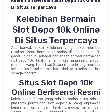
Kelebihan Bermain Slot Depo 10k Online
Di Situs Terpercaya
Kelebihan Bermain
Slot Depo 10k Online
Di Situs Terpercaya
Ada banyak sekali kelebihan yang bakal member
rasakan disaat bermain terhadap situs slot depo 10k
gacor . Saat ini sebagai perushaan formal permainan
slot depo 10k, telah menjamin keamanan information
member yang terdaftar. Selain itu terhitung member
setia situs bakal meraih lebih dari satu kelebihan lain
sebagai berikut:
Situs Slot Depo 10k
Online Berlisensi Resmi
Kelebihan pertama yang ada terhadap situs adalah
platform permainan slot depo 10k yang digunakan
berlisensi formal dan telah dianggap aman dan
terpercaya dalam menghadirkan banyak pilihan