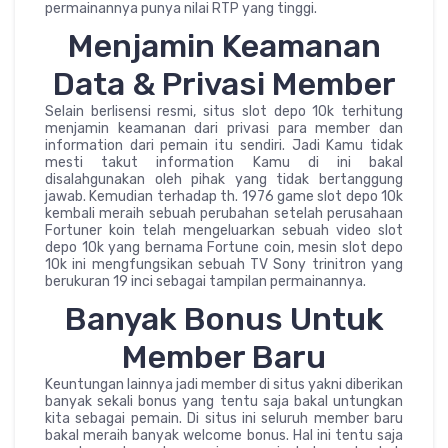
permainannya punya nilai RTP yang tinggi.
Menjamin Keamanan
Data & Privasi Member
Selain berlisensi resmi, situs slot depo 10k terhitung
menjamin keamanan dari privasi para member dan
information dari pemain itu sendiri. Jadi Kamu tidak
mesti takut information Kamu di ini bakal
disalahgunakan oleh pihak yang tidak bertanggung
jawab. Kemudian terhadap th. 1976 game slot depo 10k
kembali meraih sebuah perubahan setelah perusahaan
Fortuner koin telah mengeluarkan sebuah video slot
depo 10k yang bernama Fortune coin, mesin slot depo
10k ini mengfungsikan sebuah TV Sony trinitron yang
berukuran 19 inci sebagai tampilan permainannya.
Banyak Bonus Untuk
Member Baru
Keuntungan lainnya jadi member di situs yakni diberikan
banyak sekali bonus yang tentu saja bakal untungkan
kita sebagai pemain. Di situs ini seluruh member baru
bakal meraih banyak welcome bonus. Hal ini tentu saja