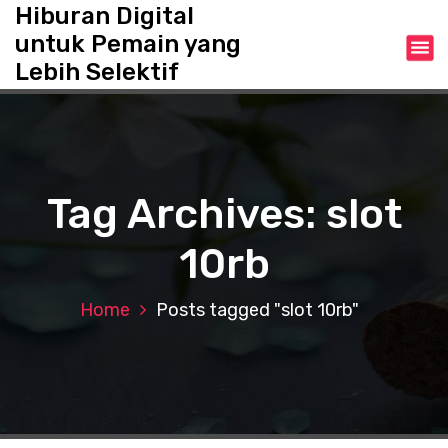
S
Hiburan Digital
k
untuk Pemain yang
i
Lebih Selektif
p
t
o
c
o
n
Tag Archives: slot
t
e
10rb
n
t
Home
Posts tagged "slot 10rb"