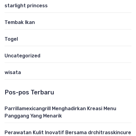
starlight princess
Tembak Ikan
Togel
Uncategorized
wisata
Pos-pos Terbaru
Parrillamexicangrill Menghadirkan Kreasi Menu
Panggang Yang Menarik
Perawatan Kulit Inovatif Bersama drchitrasskincure