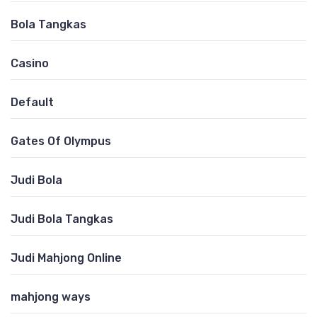
Bola Tangkas
Casino
Default
Gates Of Olympus
Judi Bola
Judi Bola Tangkas
Judi Mahjong Online
mahjong ways