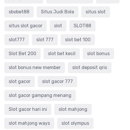
sbobet88
Situs Judi Bola
situs slot
situs slot gacor
slot
SLOT88
slot777
slot 777
slot bet 100
Slot Bet 200
slot bet kecil
slot bonus
slot bonus new member
slot deposit qris
slot gacor
slot gacor 777
slot gacor gampang menang
Slot gacor hari ini
slot mahjong
slot mahjong ways
slot olympus