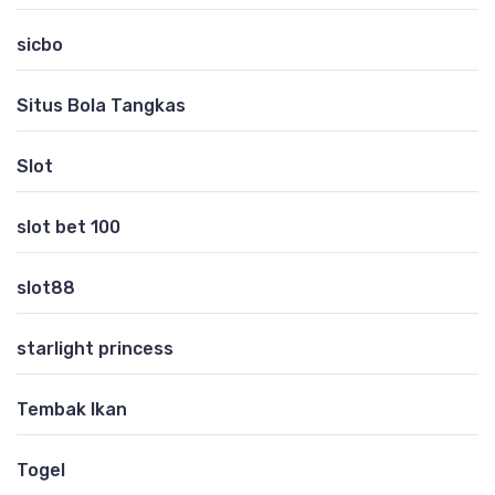
sicbo
Situs Bola Tangkas
Slot
slot bet 100
slot88
starlight princess
Tembak Ikan
Togel