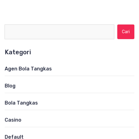
Cari untuk:
Kategori
Agen Bola Tangkas
Blog
Bola Tangkas
Casino
Default