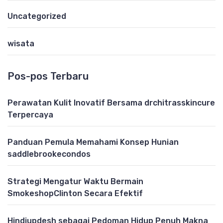
Uncategorized
wisata
Pos-pos Terbaru
Perawatan Kulit Inovatif Bersama drchitrasskincure
Terpercaya
Panduan Pemula Memahami Konsep Hunian
saddlebrookecondos
Strategi Mengatur Waktu Bermain
SmokeshopClinton Secara Efektif
Hindiupdesh sebagai Pedoman Hidup Penuh Makna