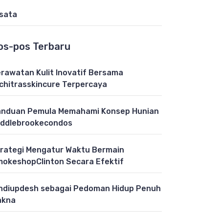
sata
os-pos Terbaru
rawatan Kulit Inovatif Bersama
chitrasskincure Terpercaya
nduan Pemula Memahami Konsep Hunian
ddlebrookecondos
rategi Mengatur Waktu Bermain
okeshopClinton Secara Efektif
ndiupdesh sebagai Pedoman Hidup Penuh
akna