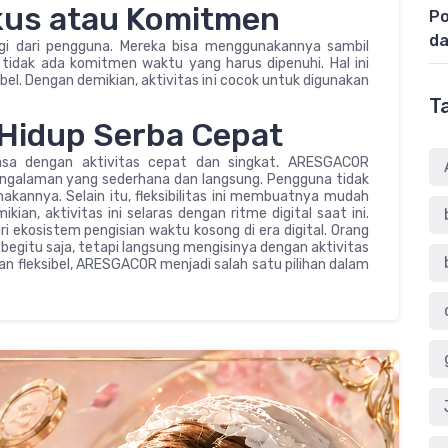
kus atau Komitmen
Po
da
i dari pengguna. Mereka bisa menggunakannya sambil
u, tidak ada komitmen waktu yang harus dipenuhi. Hal ini
el. Dengan demikian, aktivitas ini cocok untuk digunakan
T
Hidup Serba Cepat
sa dengan aktivitas cepat dan singkat. ARESGACOR
ngalaman yang sederhana dan langsung. Pengguna tidak
annya. Selain itu, fleksibilitas ini membuatnya mudah
ian, aktivitas ini selaras dengan ritme digital saat ini.
 ekosistem pengisian waktu kosong di era digital. Orang
begitu saja, tetapi langsung mengisinya dengan aktivitas
dan fleksibel, ARESGACOR menjadi salah satu pilihan dalam