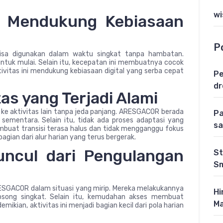
wi
g Mendukung Kebiasaan
P
a digunakan dalam waktu singkat tanpa hambatan.
untuk mulai. Selain itu, kecepatan ini membuatnya cocok
ivitas ini mendukung kebiasaan digital yang serba cepat
Pe
dr
as yang Terjadi Alami
s ke aktivitas lain tanpa jeda panjang. ARESGACOR berada
Pa
 sementara. Selain itu, tidak ada proses adaptasi yang
sa
buat transisi terasa halus dan tidak mengganggu fokus
agian dari alur harian yang terus bergerak.
ncul dari Pengulangan
St
Sm
ESGACOR dalam situasi yang mirip. Mereka melakukannya
Hi
osong singkat. Selain itu, kemudahan akses membuat
M
mikian, aktivitas ini menjadi bagian kecil dari pola harian