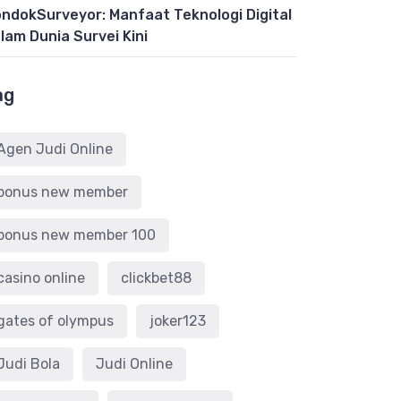
ndokSurveyor: Manfaat Teknologi Digital
lam Dunia Survei Kini
ag
Agen Judi Online
bonus new member
bonus new member 100
casino online
clickbet88
gates of olympus
joker123
Judi Bola
Judi Online