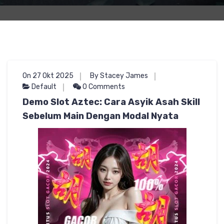
On 27 Okt 2025
By Stacey James
Default
0 Comments
Demo Slot Aztec: Cara Asyik Asah Skill
Sebelum Main Dengan Modal Nyata