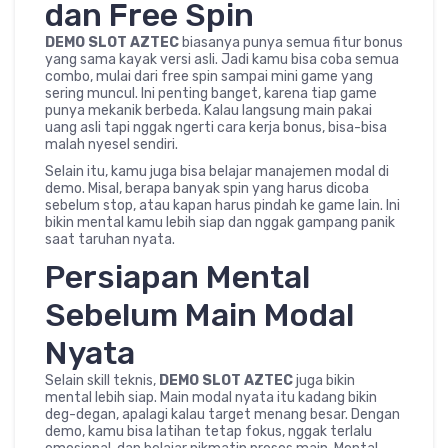
dan Free Spin
DEMO SLOT AZTEC
biasanya punya semua fitur bonus
yang sama kayak versi asli. Jadi kamu bisa coba semua
combo, mulai dari free spin sampai mini game yang
sering muncul. Ini penting banget, karena tiap game
punya mekanik berbeda. Kalau langsung main pakai
uang asli tapi nggak ngerti cara kerja bonus, bisa-bisa
malah nyesel sendiri.
Selain itu, kamu juga bisa belajar manajemen modal di
demo. Misal, berapa banyak spin yang harus dicoba
sebelum stop, atau kapan harus pindah ke game lain. Ini
bikin mental kamu lebih siap dan nggak gampang panik
saat taruhan nyata.
Persiapan Mental
Sebelum Main Modal
Nyata
Selain skill teknis,
DEMO SLOT AZTEC
juga bikin
mental lebih siap. Main modal nyata itu kadang bikin
deg-degan, apalagi kalau target menang besar. Dengan
demo, kamu bisa latihan tetap fokus, nggak terlalu