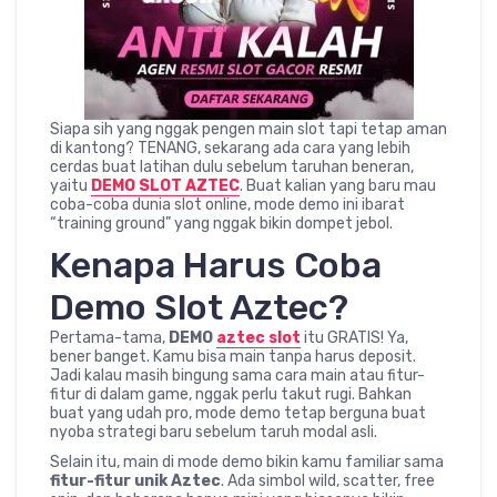
Siapa sih yang nggak pengen main slot tapi tetap aman
di kantong? TENANG, sekarang ada cara yang lebih
cerdas buat latihan dulu sebelum taruhan beneran,
yaitu
DEMO SLOT AZTEC
. Buat kalian yang baru mau
coba-coba dunia slot online, mode demo ini ibarat
“training ground” yang nggak bikin dompet jebol.
Kenapa Harus Coba
Demo Slot Aztec?
Pertama-tama,
DEMO
aztec slot
itu GRATIS! Ya,
bener banget. Kamu bisa main tanpa harus deposit.
Jadi kalau masih bingung sama cara main atau fitur-
fitur di dalam game, nggak perlu takut rugi. Bahkan
buat yang udah pro, mode demo tetap berguna buat
nyoba strategi baru sebelum taruh modal asli.
Selain itu, main di mode demo bikin kamu familiar sama
fitur-fitur unik Aztec
. Ada simbol wild, scatter, free