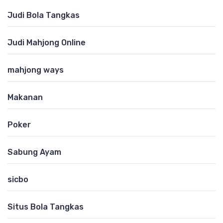
Judi Bola Tangkas
Judi Mahjong Online
mahjong ways
Makanan
Poker
Sabung Ayam
sicbo
Situs Bola Tangkas