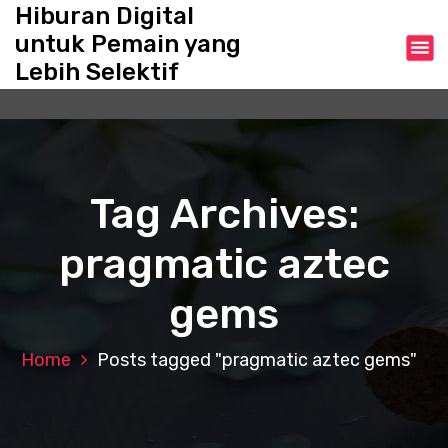
S
Hiburan Digital
k
untuk Pemain yang
i
Lebih Selektif
p
t
o
c
o
n
Tag Archives:
t
e
pragmatic aztec
n
t
gems
Home
Posts tagged "pragmatic aztec gems"