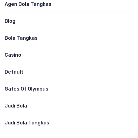
Agen Bola Tangkas
Blog
Bola Tangkas
Casino
Default
Gates Of Olympus
Judi Bola
Judi Bola Tangkas