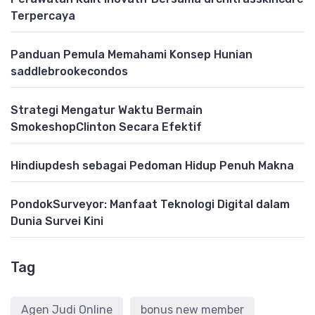
Terpercaya
Panduan Pemula Memahami Konsep Hunian
saddlebrookecondos
Strategi Mengatur Waktu Bermain
SmokeshopClinton Secara Efektif
Hindiupdesh sebagai Pedoman Hidup Penuh Makna
PondokSurveyor: Manfaat Teknologi Digital dalam
Dunia Survei Kini
Tag
Agen Judi Online
bonus new member