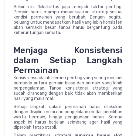
Selain itu, fleksibilitas juga menjadi faktor penting.
Pemain harus mampu menyesuaikan strategi sesuai
kondisi permainan yang berubah. Dengan begitu,
peluang untuk mendapatkan hasil yang lebih konsisten
akan semakin besar tanpa harus bergantung pada
keberuntungan semata.
Menjaga Konsistensi
dalam Setiap Langkah
Permainan
Konsistensi adalah elemen penting yang sering menjadi
pembeda antara pemain biasa dan pemain yang lebih
berpengalaman. Tanpa konsistensi, strategi yang
sudah dirancang dengan baik tidak akan memberikan
hasil yang maksimal.
Setiap langkah dalam permainan harus dilakukan
dengan disiplin, mulai dari pengelolaan modal, pemilihan
waktu bermain, hingga penggunaan bonus. Semua
aspek ini harus berjalan seimbang agar hasil yang
diperoleh tetap stabil.
Dalam praktiknya, strategi
gunakan bonus slot