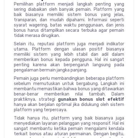
Pemilihan platform menjadi langkah penting yang
sering diabaikan oleh banyak pemain. Platform yang
baik biasanya memiliki sistem bonus yang jelas,
transparan, dan mudah dipahami. Informasi seperti
syarat wagering, batas waktu penggunaan, dan jenis
bonus harus ditampilkan secara terbuka agar pemain
tidak merasa dirugikan.
Selain itu, reputasi platform juga menjadi indikator
utama. Platform dengan ulasan positif biasanya
memiliki sistem yang lebih stabil dan adil dalam
memberikan bonus kepada pengguna. Hal ini sangat
penting karena akan berpengaruh langsung pada
pengalaman bermain jangka panjang.
Pemain juga perlu membandingkan beberapa platform
sebelum memutuskan untuk bergabung. Langkah ini
membantu memastikan bahwa bonus yang ditawarkan
benar-benar memberikan nilai tambah. Dalam
praktiknya, strategi
gunakan bonus slot efektif
hanya akan berjalan optimal jika didukung oleh sistem
platform yang terpercaya.
Tidak hanya itu, platform yang baik biasanya juga
menyediakan layanan pelanggan yang responsif. Hal ini
sangat membantu ketika pemain mengalami kendala
terkait bonus atau aturan permainan. Dengan begitu,