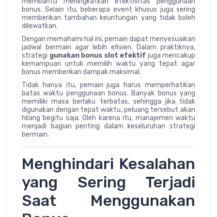
membantu meningkatkan efektivitas penggunaan
bonus. Selain itu, beberapa event khusus juga sering
memberikan tambahan keuntungan yang tidak boleh
dilewatkan.
Dengan memahami hal ini, pemain dapat menyesuaikan
jadwal bermain agar lebih efisien. Dalam praktiknya,
strategi
gunakan bonus slot efektif
juga mencakup
kemampuan untuk memilih waktu yang tepat agar
bonus memberikan dampak maksimal.
Tidak hanya itu, pemain juga harus memperhatikan
batas waktu penggunaan bonus. Banyak bonus yang
memiliki masa berlaku terbatas, sehingga jika tidak
digunakan dengan tepat waktu, peluang tersebut akan
hilang begitu saja. Oleh karena itu, manajemen waktu
menjadi bagian penting dalam keseluruhan strategi
bermain.
Menghindari Kesalahan
yang Sering Terjadi
Saat Menggunakan