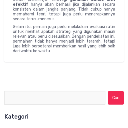
efektif
hanya akan berhasil jika dijalankan secara
konsisten dalam jangka panjang. Tidak cukup hanya
memahami teori, tetapi juga perlu menerapkannya
secara terus-menerus.
Selain itu, pemain juga perlu melakukan evaluasi rutin
untuk melihat apakah strategi yang digunakan masih
relevan atau perlu disesuaikan. Dengan pendekatan ini,
permainan tidak hanya menjadi lebih terarah, tetapi
juga lebih berpotensi memberikan hasil yang lebih baik
dari waktu ke waktu.
Cari untuk:
Kategori