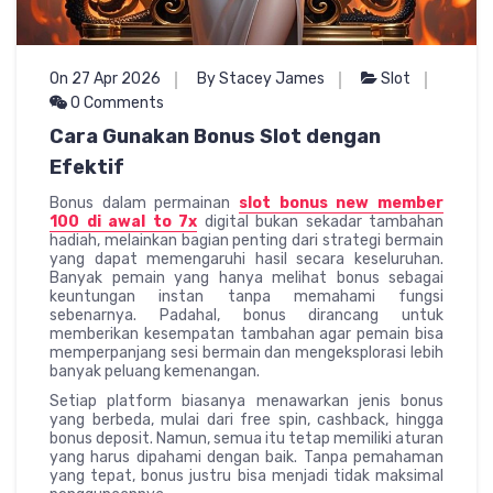
On 27 Apr 2026
By Stacey James
Slot
0 Comments
Cara Gunakan Bonus Slot dengan
Efektif
Bonus dalam permainan
slot bonus new member
100 di awal to 7x
digital bukan sekadar tambahan
hadiah, melainkan bagian penting dari strategi bermain
yang dapat memengaruhi hasil secara keseluruhan.
Banyak pemain yang hanya melihat bonus sebagai
keuntungan instan tanpa memahami fungsi
sebenarnya. Padahal, bonus dirancang untuk
memberikan kesempatan tambahan agar pemain bisa
memperpanjang sesi bermain dan mengeksplorasi lebih
banyak peluang kemenangan.
Setiap platform biasanya menawarkan jenis bonus
yang berbeda, mulai dari free spin, cashback, hingga
bonus deposit. Namun, semua itu tetap memiliki aturan
yang harus dipahami dengan baik. Tanpa pemahaman
yang tepat, bonus justru bisa menjadi tidak maksimal