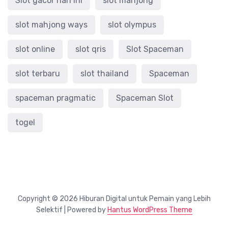
Slot gacor hari ini
slot mahjong
slot mahjong ways
slot olympus
slot online
slot qris
Slot Spaceman
slot terbaru
slot thailand
Spaceman
spaceman pragmatic
Spaceman Slot
togel
Copyright © 2026 Hiburan Digital untuk Pemain yang Lebih
Selektif | Powered by
Hantus WordPress Theme