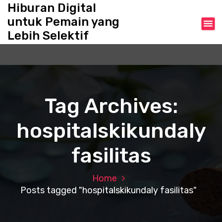
S
Hiburan Digital
k
untuk Pemain yang
i
Lebih Selektif
p
t
o
c
o
n
Tag Archives:
t
e
hospitalskikundaly
n
t
fasilitas
Home
Posts tagged "hospitalskikundaly fasilitas"