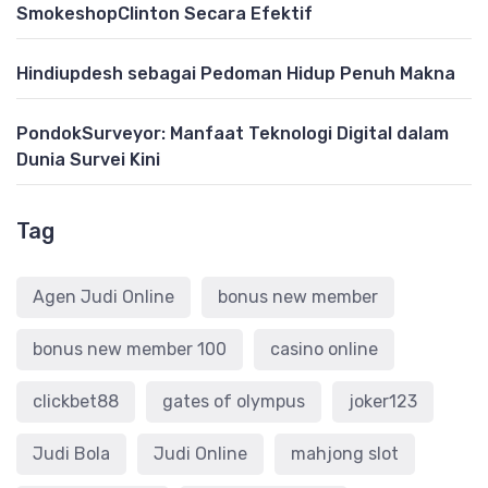
SmokeshopClinton Secara Efektif
Hindiupdesh sebagai Pedoman Hidup Penuh Makna
PondokSurveyor: Manfaat Teknologi Digital dalam
Dunia Survei Kini
Tag
Agen Judi Online
bonus new member
bonus new member 100
casino online
clickbet88
gates of olympus
joker123
Judi Bola
Judi Online
mahjong slot