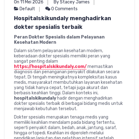
On 11 Mei 2026
By Stacey James
Default
0 Comments
Hospitalskikundaly menghadirkan
dokter spesialis terbaik
Peran Dokter Spesialis dalam Pelayanan
Kesehatan Modern
Dalam sistem pelayanan kesehatan modern,
keberadaan dokter spesialis memiliki peran yang
sangat penting dalam
https://hospitalskikundaly.com/
memastikan
diagnosis dan penanganan penyakit dilakukan secara
tepat. Di tengah meningkatnya kompleksitas kasus
medis, masyarakat membutuhkan layanan kesehatan
yang tidak hanya cepat, tetapi juga akurat dan
berbasis keahlian tinggi. Dalam konteks ini,
hospitalskikundaly
hadir dengan menghadirkan
dokter spesialis terbaik di berbagai bidang medis untuk
menjawab kebutuhan tersebut.
Dokter spesialis merupakan tenaga medis yang
memiliki keahlian mendalam pada bidang tertentu,
seperti penyakit dalam, bedah, anak, jantung, saraf,
hingga ortopedi. Keahlian ini diperoleh melalui
pendidikan lanjutan dan pelatihan intensif setelah