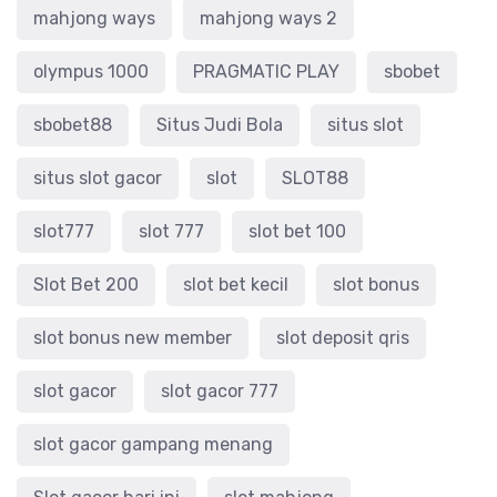
mahjong ways
mahjong ways 2
olympus 1000
PRAGMATIC PLAY
sbobet
sbobet88
Situs Judi Bola
situs slot
situs slot gacor
slot
SLOT88
slot777
slot 777
slot bet 100
Slot Bet 200
slot bet kecil
slot bonus
slot bonus new member
slot deposit qris
slot gacor
slot gacor 777
slot gacor gampang menang