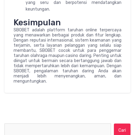
yang seru dan berpotensi mendatangkan
keuntungan.
Kesimpulan
SBOBET adalah platform taruhan online terpercaya
yang menawarkan berbagai produk dan fitur lengkap.
Dengan reputasi internasional, sistem keamanan yang
terjamin, serta layanan pelanggan yang selalu siap
membantu, SBOBET cocok untuk para penggemar
taruhan olahraga maupun casino daring. Penting untuk
diingat untuk bermain secara bertanggung jawab dan
tidak mempertaruhkan lebih dari kemampuan. Dengan
SBOBET, pengalaman taruhan daring Anda akan
menjadi lebih menyenangkan, aman, dan
menguntungkan.
Cari untuk: