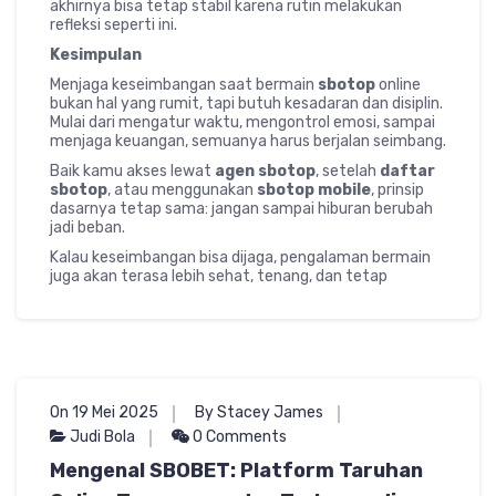
akhirnya bisa tetap stabil karena rutin melakukan
refleksi seperti ini.
Kesimpulan
Menjaga keseimbangan saat bermain
sbotop
online
bukan hal yang rumit, tapi butuh kesadaran dan disiplin.
Mulai dari mengatur waktu, mengontrol emosi, sampai
menjaga keuangan, semuanya harus berjalan seimbang.
Baik kamu akses lewat
agen sbotop
, setelah
daftar
sbotop
, atau menggunakan
sbotop mobile
, prinsip
dasarnya tetap sama: jangan sampai hiburan berubah
jadi beban.
Kalau keseimbangan bisa dijaga, pengalaman bermain
juga akan terasa lebih sehat, tenang, dan tetap
On 19 Mei 2025
By Stacey James
Judi Bola
0 Comments
Mengenal SBOBET: Platform Taruhan