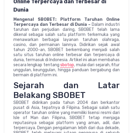
Online Terpercaya dan Terbesar di
Dunia
Mengenal SBOBET: Platform Taruhan Online
Terpercaya dan Terbesar di Dunia –
Dalam industri
taruhan dan perjudian daring, SBOBET telah lama
dikenal sebagai salah satu platform terkemuka yang
menawarkan berbagai layanan taruhan olahraga,
casino, dan permainan lainnya. Didirikan sejak awal
tahun 2000-an, SBOBET berkembang menjadi salah
satu situs taruhan online terbesar dan terpercaya di
dunia, termasuk di Indonesia. Artikel ini akan membahas
secara lengkap tentang
sbotop
, mulai dari sejarah, fitur
unggulan, keunggulan, hingga panduan bergabung dan
bermain di platform ini.
Sejarah dan Latar
Belakang SBOBET
SBOBET didirikan pada tahun 2004 dan berkantor
pusat di Asia, tepatnya di Filipina. Sebagai salah satu
operator taruhan online yang memiliki lisensi resmi dari
Isle of Man dan Filipina, SBOBET tetap menjaga
reputasinya sebagai platform yang aman, adil, dan
terpercaya. Dengan pengalaman lebih dari dua dekade,
SBOBET telah melayani jutaan pengguna di seluruh