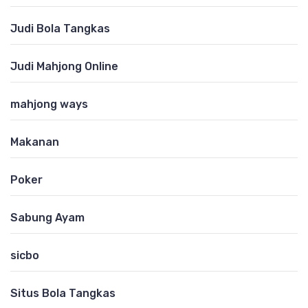
Judi Bola Tangkas
Judi Mahjong Online
mahjong ways
Makanan
Poker
Sabung Ayam
sicbo
Situs Bola Tangkas