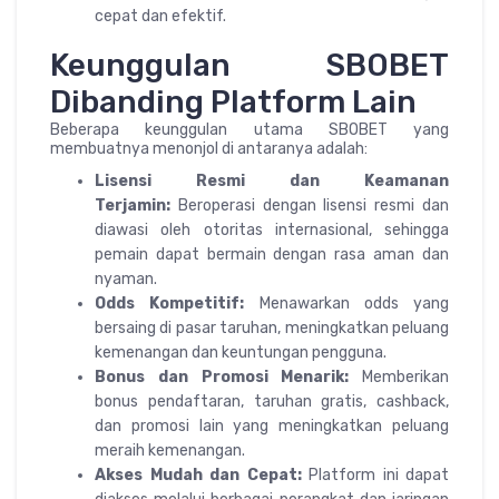
cepat dan efektif.
Keunggulan SBOBET
Dibanding Platform Lain
Beberapa keunggulan utama SBOBET yang
membuatnya menonjol di antaranya adalah:
Lisensi Resmi dan Keamanan
Terjamin:
Beroperasi dengan lisensi resmi dan
diawasi oleh otoritas internasional, sehingga
pemain dapat bermain dengan rasa aman dan
nyaman.
Odds Kompetitif:
Menawarkan odds yang
bersaing di pasar taruhan, meningkatkan peluang
kemenangan dan keuntungan pengguna.
Bonus dan Promosi Menarik:
Memberikan
bonus pendaftaran, taruhan gratis, cashback,
dan promosi lain yang meningkatkan peluang
meraih kemenangan.
Akses Mudah dan Cepat:
Platform ini dapat