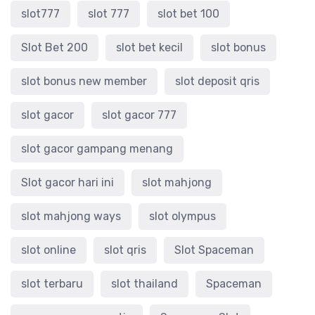
slot777
slot 777
slot bet 100
Slot Bet 200
slot bet kecil
slot bonus
slot bonus new member
slot deposit qris
slot gacor
slot gacor 777
slot gacor gampang menang
Slot gacor hari ini
slot mahjong
slot mahjong ways
slot olympus
slot online
slot qris
Slot Spaceman
slot terbaru
slot thailand
Spaceman