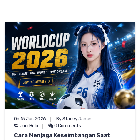
On 15 Jun 2026
By Stacey James
Judi Bola
0 Comments
Cara Menjaga Keseimbangan Saat