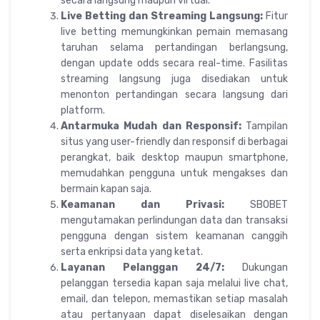
secara langsung maupun virtual.
Live Betting dan Streaming Langsung:
Fitur
live betting memungkinkan pemain memasang
taruhan selama pertandingan berlangsung,
dengan update odds secara real-time. Fasilitas
streaming langsung juga disediakan untuk
menonton pertandingan secara langsung dari
platform.
Antarmuka Mudah dan Responsif:
Tampilan
situs yang user-friendly dan responsif di berbagai
perangkat, baik desktop maupun smartphone,
memudahkan pengguna untuk mengakses dan
bermain kapan saja.
Keamanan dan Privasi:
SBOBET
mengutamakan perlindungan data dan transaksi
pengguna dengan sistem keamanan canggih
serta enkripsi data yang ketat.
Layanan Pelanggan 24/7:
Dukungan
pelanggan tersedia kapan saja melalui live chat,
email, dan telepon, memastikan setiap masalah
atau pertanyaan dapat diselesaikan dengan