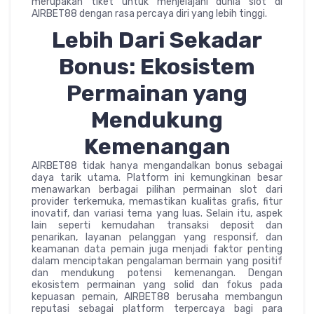
merupakan tiket untuk menjelajahi dunia slot di
AIRBET88 dengan rasa percaya diri yang lebih tinggi.
Lebih Dari Sekadar
Bonus: Ekosistem
Permainan yang
Mendukung
Kemenangan
AIRBET88 tidak hanya mengandalkan bonus sebagai
daya tarik utama. Platform ini kemungkinan besar
menawarkan berbagai pilihan permainan slot dari
provider terkemuka, memastikan kualitas grafis, fitur
inovatif, dan variasi tema yang luas. Selain itu, aspek
lain seperti kemudahan transaksi deposit dan
penarikan, layanan pelanggan yang responsif, dan
keamanan data pemain juga menjadi faktor penting
dalam menciptakan pengalaman bermain yang positif
dan mendukung potensi kemenangan. Dengan
ekosistem permainan yang solid dan fokus pada
kepuasan pemain, AIRBET88 berusaha membangun
reputasi sebagai platform terpercaya bagi para