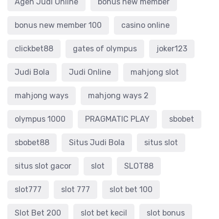
Agen Judi Online
bonus new member
bonus new member 100
casino online
clickbet88
gates of olympus
joker123
Judi Bola
Judi Online
mahjong slot
mahjong ways
mahjong ways 2
olympus 1000
PRAGMATIC PLAY
sbobet
sbobet88
Situs Judi Bola
situs slot
situs slot gacor
slot
SLOT88
slot777
slot 777
slot bet 100
Slot Bet 200
slot bet kecil
slot bonus