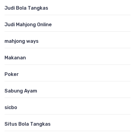
Judi Bola Tangkas
Judi Mahjong Online
mahjong ways
Makanan
Poker
Sabung Ayam
sicbo
Situs Bola Tangkas