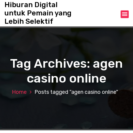
S
Hiburan Digital
k
untuk Pemain yang
i
Lebih Selektif
p
t
o
c
o
n
Tag Archives: agen
t
e
casino online
n
t
Home
Posts tagged "agen casino online"