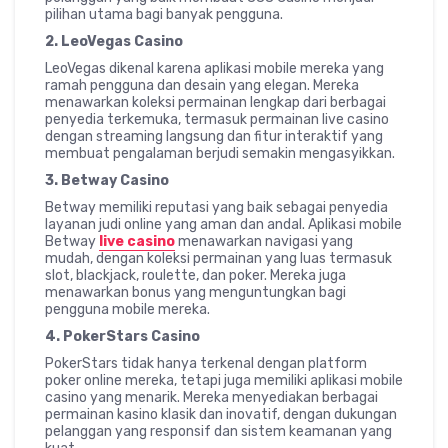
pilihan utama bagi banyak pengguna.
2. LeoVegas Casino
LeoVegas dikenal karena aplikasi mobile mereka yang
ramah pengguna dan desain yang elegan. Mereka
menawarkan koleksi permainan lengkap dari berbagai
penyedia terkemuka, termasuk permainan live casino
dengan streaming langsung dan fitur interaktif yang
membuat pengalaman berjudi semakin mengasyikkan.
3. Betway Casino
Betway memiliki reputasi yang baik sebagai penyedia
layanan judi online yang aman dan andal. Aplikasi mobile
Betway
live casino
menawarkan navigasi yang
mudah, dengan koleksi permainan yang luas termasuk
slot, blackjack, roulette, dan poker. Mereka juga
menawarkan bonus yang menguntungkan bagi
pengguna mobile mereka.
4. PokerStars Casino
PokerStars tidak hanya terkenal dengan platform
poker online mereka, tetapi juga memiliki aplikasi mobile
casino yang menarik. Mereka menyediakan berbagai
permainan kasino klasik dan inovatif, dengan dukungan
pelanggan yang responsif dan sistem keamanan yang