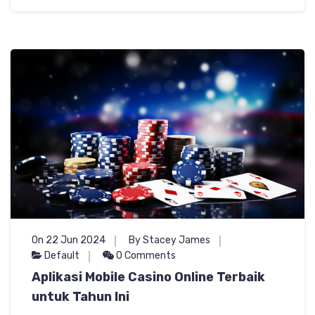
On 22 Jun 2024
By Stacey James
Default
0 Comments
Aplikasi Mobile Casino Online Terbaik
untuk Tahun Ini