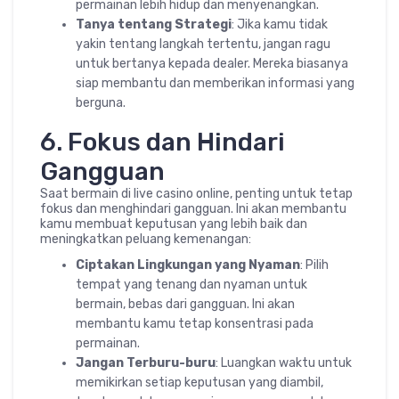
permainan lebih hidup dan menyenangkan.
Tanya tentang Strategi
: Jika kamu tidak
yakin tentang langkah tertentu, jangan ragu
untuk bertanya kepada dealer. Mereka biasanya
siap membantu dan memberikan informasi yang
berguna.
6. Fokus dan Hindari
Gangguan
Saat bermain di live casino online, penting untuk tetap
fokus dan menghindari gangguan. Ini akan membantu
kamu membuat keputusan yang lebih baik dan
meningkatkan peluang kemenangan:
Ciptakan Lingkungan yang Nyaman
: Pilih
tempat yang tenang dan nyaman untuk
bermain, bebas dari gangguan. Ini akan
membantu kamu tetap konsentrasi pada
permainan.
Jangan Terburu-buru
: Luangkan waktu untuk
memikirkan setiap keputusan yang diambil,